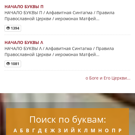
НАЧАЛО БУКВЫ Π
НАЧАЛО БУКВЫ Π / Алфавитная Синтагма / Правила
Православной Церкви / иеромонах Матфей...
1394
НАЧАЛО БУКВЫ Λ
НАЧАЛО БУКВЫ Λ / Алфавитная Синтагма / Правила
Православной Церкви / иеромонах Матфей...
1081
о Боге и Его Церкви...
Поиск по буквам:
А
Б
В
Г
Д
Е
Ж
З
И
Й
К
Л
М
Н
О
П
Р