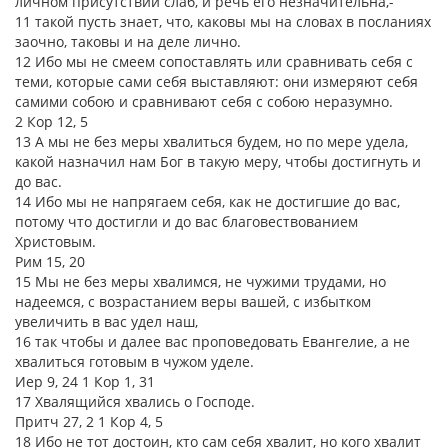
личном присутствии слаб, и речь его незначительна,-
11 такой пусть знает, что, каковы мы на словах в посланиях
заочно, таковы и на деле лично.
12 Ибо мы не смеем сопоставлять или сравнивать себя с
теми, которые сами себя выставляют: они измеряют себя
самими собою и сравнивают себя с собою неразумно.
2 Кор 12, 5
13 А мы не без меры хвалиться будем, но по мере удела,
какой назначил нам Бог в такую меру, чтобы достигнуть и
до вас.
14 Ибо мы не напрягаем себя, как не достигшие до вас,
потому что достигли и до вас благовествованием
Христовым.
Рим 15, 20
15 Мы не без меры хвалимся, не чужими трудами, но
надеемся, с возрастанием веры вашей, с избытком
увеличить в вас удел наш,
16 так чтобы и далее вас проповедовать Евангелие, а не
хвалиться готовым в чужом уделе.
Иер 9, 24 1 Кор 1, 31
17 Хвалящийся хвались о Господе.
Притч 27, 2 1 Кор 4, 5
18 Ибо не тот достоин, кто сам себя хвалит, но кого хвалит