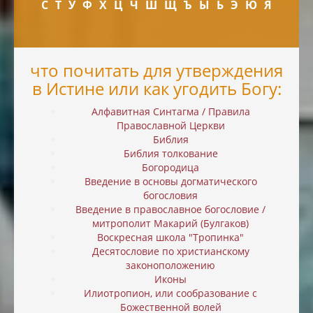
С
Т
У
Ф
Х
Ц
Ч
Ш
Щ
Ъ
Ы
Ь
Э
Ю
Я
что почитать для утверждения
в Истине или как угодить Богу:
Алфавитная Синтагма / Правила
Православной Церкви
Библия
Библия толкование
Богородица
Введение в основы догматического
богословия
Введение в православное богословие /
митрополит Макарий (Булгаков)
Воскресная школа "Тропинка"
Десятословие по христианскому
законоположению
Иконы
Илиотропион, или cообразование с
Божественной волей