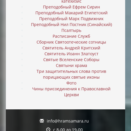
катехизис
Преподобный Ефрем Сирин
Преподобный Макарий Египетский
Преподобный Марк Подвижник
Преподобный Нил Постник (Синайский)
Псалтырь
Расписание Служб
Сборник Святоотеческие сотницы
Святитель Андрей Критский
Святитель Иоанн Златоуст
Святые Вселенские Соборы
Святыни храма
Три защитительных слова против
порицающих святые иконы
Фото
Чины присоединения к Православной
Церкви
info@hramsamara.ru
с 8-00 до 19-00