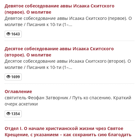
Девятое собеседование аввы Исаака Скитского
(первое). О молитве
Девятое собеседование аввы Исаака Скитского (первое). О
молитве / Писания к 10-ти (1–...
1643
Десятое собеседование аввы Исаака Скитского
(второе). О молитве
Десятое собеседование аввы Исаака Скитского (второе). О
молитве / Писания к 10-ти (1–...
1699
Оглавление
святитель Феофан Затворник / Путь ко спасению. Краткий
очерк аскетики
1354
Отдел I. О начале христианской жизни чрез Святое
Крещение, с указанием – как сохранить сию благодать