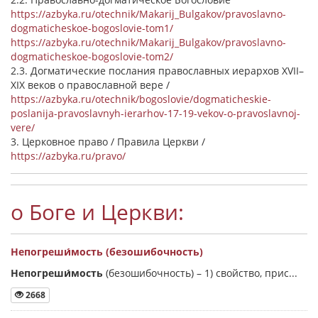
https://azbyka.ru/otechnik/Makarij_Bulgakov/pravoslavno-
dogmaticheskoe-bogoslovie-tom1/
https://azbyka.ru/otechnik/Makarij_Bulgakov/pravoslavno-
dogmaticheskoe-bogoslovie-tom2/
2.3. Догматические послания православных иерархов XVII–
XIX веков о православной вере /
https://azbyka.ru/otechnik/bogoslovie/dogmaticheskie-
poslanija-pravoslavnyh-ierarhov-17-19-vekov-o-pravoslavnoj-
vere/
3. Церковное право / Правила Церкви /
https://azbyka.ru/pravo/
о Боге и Церкви:
Непогреши́мость (безошибочность)
Непогреши́мость
(безошибочность) –
1) свойство, прис...
2668