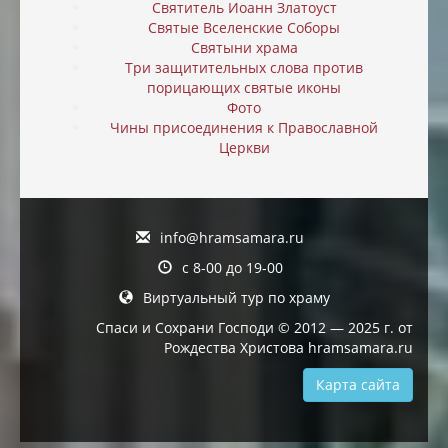
Святитель Иоанн Златоуст
Святые Вселенские Соборы
Святыни храма
Три защитительных слова против
порицающих святые иконы
Фото
Чины присоединения к Православной
Церкви
info@hramsamara.ru
с 8-00 до 19-00
Виртуальный тур по храму
Спаси и Сохрани Господи © 2012 — 2025 г. от
Рождества Христова hramsamara.ru
Карта сайта