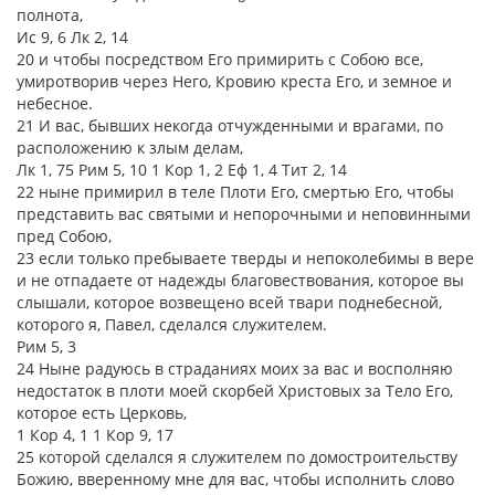
полнота,
Ис 9, 6 Лк 2, 14
20 и чтобы посредством Его примирить с Собою все,
умиротворив через Него, Кровию креста Его, и земное и
небесное.
21 И вас, бывших некогда отчужденными и врагами, по
расположению к злым делам,
Лк 1, 75 Рим 5, 10 1 Кор 1, 2 Еф 1, 4 Тит 2, 14
22 ныне примирил в теле Плоти Его, смертью Его, чтобы
представить вас святыми и непорочными и неповинными
пред Собою,
23 если только пребываете тверды и непоколебимы в вере
и не отпадаете от надежды благовествования, которое вы
слышали, которое возвещено всей твари поднебесной,
которого я, Павел, сделался служителем.
Рим 5, 3
24 Ныне радуюсь в страданиях моих за вас и восполняю
недостаток в плоти моей скорбей Христовых за Тело Его,
которое есть Церковь,
1 Кор 4, 1 1 Кор 9, 17
25 которой сделался я служителем по домостроительству
Божию, вверенному мне для вас, чтобы исполнить слово