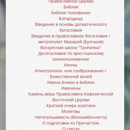
Православной Церкви
Библия
Библия толкование
Богородица
Введение в основы догматического
богословия
Введение в православное богословие /
митрополит Макарий (Булгаков)
Воскресная школа "Тропинка"
Десятословие по христианскому
законоположению
Иконы
Илиотропион, или cообразование с
Божественной волей
Имена Божии в Библии
Именины
Камень веры Православно-Кафолической
Восточной Церкви
Краткий очерк аскетики
Молитвы
Непогреши́мость (безошибочность)
О подготовки ко Причастию
О сектах