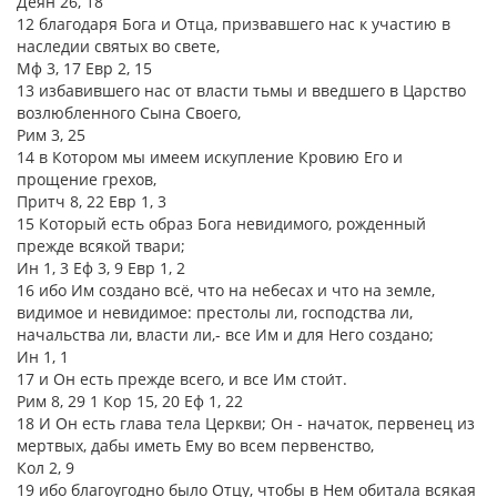
Деян 26, 18
12 благодаря Бога и Отца, призвавшего нас к участию в
наследии святых во свете,
Мф 3, 17 Евр 2, 15
13 избавившего нас от власти тьмы и введшего в Царство
возлюбленного Сына Своего,
Рим 3, 25
14 в Котором мы имеем искупление Кровию Его и
прощение грехов,
Притч 8, 22 Евр 1, 3
15 Который есть образ Бога невидимого, рожденный
прежде всякой твари;
Ин 1, 3 Еф 3, 9 Евр 1, 2
16 ибо Им создано всё, что на небесах и что на земле,
видимое и невидимое: престолы ли, господства ли,
начальства ли, власти ли,- все Им и для Него создано;
Ин 1, 1
17 и Он есть прежде всего, и все Им стои́т.
Рим 8, 29 1 Кор 15, 20 Еф 1, 22
18 И Он есть глава тела Церкви; Он - начаток, первенец из
мертвых, дабы иметь Ему во всем первенство,
Кол 2, 9
19 ибо благоугодно было Отцу, чтобы в Нем обитала всякая