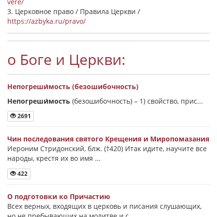
vere/
3. Церковное право / Правила Церкви /
https://azbyka.ru/pravo/
о Боге и Церкви:
Непогреши́мость (безошибочность)
Непогреши́мость
(безошибочность) –
1) свойство, прис...
2691
Чин последования святого Крещения и Миропомазания
Иероним Стридонский, блж. (†420) Итак идите, научите все
народы, крестя их во имя ...
422
О подготовки ко Причастию
Всех верных, входящих в церковь и писания слушающих,
но не пребывающих на молитве и с...