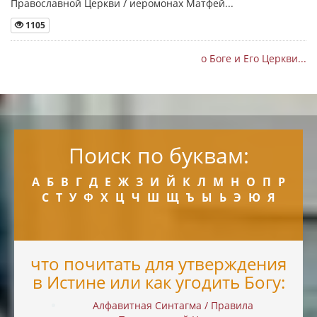
Православной Церкви / иеромонах Матфей...
1105
о Боге и Его Церкви...
Поиск по буквам:
А
Б
В
Г
Д
Е
Ж
З
И
Й
К
Л
М
Н
О
П
Р
С
Т
У
Ф
Х
Ц
Ч
Ш
Щ
Ъ
Ы
Ь
Э
Ю
Я
что почитать для утверждения
в Истине или как угодить Богу:
Алфавитная Синтагма / Правила