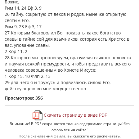
Божие,
Рим 14, 24 Еф 3, 9
26 тайну, сокрытую от веков и родов, ныне же открытую
святым Его,
Рим 9, 23 Еф 3, 17
27 Которым благоволил Бог показать, какое богатство
славы в тайне сей для язычников, которая есть Христос в
вас, упование славы,
2 Кор 11, 2
28 Которого мы проповедуем, вразумляя всякого человека
и научая всякой премудрости, чтобы представить всякого
человека совершенным во Христе Иисусе;
1 Кор 15, 10 Флп 2, 13
29 для чего я и тружусь и подвизаюсь силою Его,
действующею во мне могущественно.
Просмотров: 356
Скачать страницу в виде PDF
Внимание! В PDF сохраняется только содержимое страницы! без
оформления сайта!
После скачивания файла, вы сможете его распечатать.