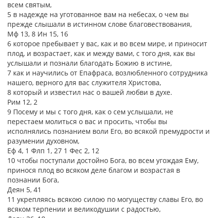
всем святым,
5 в надежде на уготованное вам на небесах, о чем вы
прежде слышали в истинном слове благовествования,
Мф 13, 8 Ин 15, 16
6 которое пребывает у вас, как и во всем мире, и приносит
плод, и возрастает, как и между вами, с того дня, как вы
услышали и познали благодать Божию в истине,
7 как и научились от Епафраса, возлюбленного сотрудника
нашего, верного для вас служителя Христова,
8 который и известил нас о вашей любви в духе.
Рим 12, 2
9 Посему и мы с того дня, как о сем услышали, не
перестаем молиться о вас и просить, чтобы вы
исполнялись познанием воли Его, во всякой премудрости и
разумении духовном,
Еф 4, 1 Флп 1, 27 1 Фес 2, 12
10 чтобы поступали достойно Бога, во всем угождая Ему,
принося плод во всяком деле благом и возрастая в
познании Бога,
Деян 5, 41
11 укрепляясь всякою силою по могуществу славы Его, во
всяком терпении и великодушии с радостью,