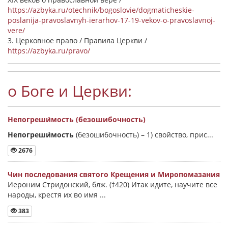
https://azbyka.ru/otechnik/bogoslovie/dogmaticheskie-
poslanija-pravoslavnyh-ierarhov-17-19-vekov-o-pravoslavnoj-
vere/
3. Церковное право / Правила Церкви /
https://azbyka.ru/pravo/
о Боге и Церкви:
Непогреши́мость (безошибочность)
Непогреши́мость
(безошибочность) –
1) свойство, прис...
2676
Чин последования святого Крещения и Миропомазания
Иероним Стридонский, блж. (†420) Итак идите, научите все
народы, крестя их во имя ...
383