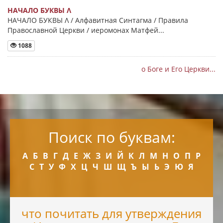
НАЧАЛО БУКВЫ Λ
НАЧАЛО БУКВЫ Λ / Алфавитная Синтагма / Правила
Православной Церкви / иеромонах Матфей...
1088
о Боге и Его Церкви...
Поиск по буквам:
А
Б
В
Г
Д
Е
Ж
З
И
Й
К
Л
М
Н
О
П
Р
С
Т
У
Ф
Х
Ц
Ч
Ш
Щ
Ъ
Ы
Ь
Э
Ю
Я
что почитать для утверждения