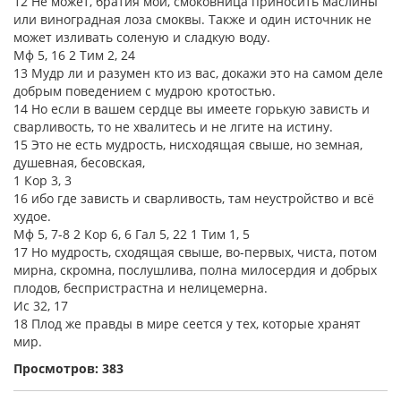
12 Не может, братия мои, смоковница приносить маслины
или виноградная лоза смоквы. Также и один источник не
может изливать соленую и сладкую воду.
Мф 5, 16 2 Тим 2, 24
13 Мудр ли и разумен кто из вас, докажи это на самом деле
добрым поведением с мудрою кротостью.
14 Но если в вашем сердце вы имеете горькую зависть и
сварливость, то не хвалитесь и не лгите на истину.
15 Это не есть мудрость, нисходящая свыше, но земная,
душевная, бесовская,
1 Кор 3, 3
16 ибо где зависть и сварливость, там неустройство и всё
худое.
Мф 5, 7-8 2 Кор 6, 6 Гал 5, 22 1 Тим 1, 5
17 Но мудрость, сходящая свыше, во-первых, чиста, потом
мирна, скромна, послушлива, полна милосердия и добрых
плодов, беспристрастна и нелицемерна.
Ис 32, 17
18 Плод же правды в мире сеется у тех, которые хранят
мир.
Просмотров: 383