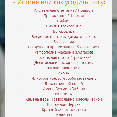
в Истине или как угодить Богу:
Алфавитная Синтагма / Правила
Православной Церкви
Библия
Библия толкование
Богородица
Введение в основы догматического
богословия
Введение в православное богословие /
митрополит Макарий (Булгаков)
Воскресная школа "Тропинка"
Десятословие по христианскому
законоположению
Иконы
Илиотропион, или cообразование с
Божественной волей
Имена Божии в Библии
Именины
Камень веры Православно-Кафолической
Восточной Церкви
Краткий очерк аскетики
Молитвы