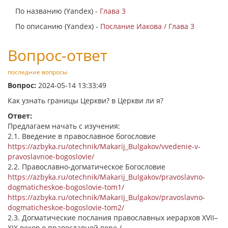
По названию (Yandex) -
Глава 3
По описанию (Yandex) -
Послание Иакова / Глава 3
Вопрос-ответ
последние вопросы
Вопрос:
2024-05-14 13:33:49
Как узнать границы Церкви? в Церкви ли я?
Ответ:
Предлагаем начать с изучения:
2.1. Введение в православное богословие
https://azbyka.ru/otechnik/Makarij_Bulgakov/vvedenie-v-
pravoslavnoe-bogoslovie/
2.2. Православно-догматическое Богословие
https://azbyka.ru/otechnik/Makarij_Bulgakov/pravoslavno-
dogmaticheskoe-bogoslovie-tom1/
https://azbyka.ru/otechnik/Makarij_Bulgakov/pravoslavno-
dogmaticheskoe-bogoslovie-tom2/
2.3. Догматические послания православных иерархов XVII–
XIX веков о православной вере /