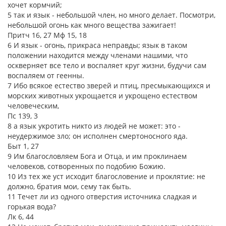
хочет кормчий;
5 так и язык - небольшой член, но много делает. Посмотри,
небольшой огонь как много вещества зажигает!
Притч 16, 27 Мф 15, 18
6 И язык - огонь, прикраса неправды; язык в таком
положении находится между членами нашими, что
оскверняет все тело и воспаляет круг жизни, будучи сам
воспаляем от геенны.
7 Ибо всякое естество зверей и птиц, пресмыкающихся и
морских животных укрощается и укрощено естеством
человеческим,
Пс 139, 3
8 а язык укротить никто из людей не может: это -
неудержимое зло; он исполнен смертоносного яда.
Быт 1, 27
9 Им благословляем Бога и Отца, и им проклинаем
человеков, сотворенных по подобию Божию.
10 Из тех же уст исходит благословение и проклятие: не
должно, братия мои, сему так быть.
11 Течет ли из одного отверстия источника сладкая и
горькая вода?
Лк 6, 44