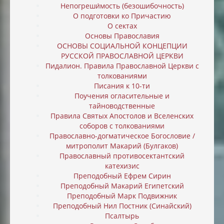
Непогреши́мость (безошибочность)
О подготовки ко Причастию
О сектах
Основы Православия
ОСНОВЫ СОЦИАЛЬНОЙ КОНЦЕПЦИИ
РУССКОЙ ПРАВОСЛАВНОЙ ЦЕРКВИ
Пидалион. Правила Православной Церкви с
толкованиями
Писания к 10-ти
Поучения огласительные и
тайноводственные
Правила Святых Апостолов и Вселенских
соборов с толкованиями
Православно-догматическое Богословие /
митрополит Макарий (Булгаков)
Православный противосектантский
катехизис
Преподобный Ефрем Сирин
Преподобный Макарий Египетский
Преподобный Марк Подвижник
Преподобный Нил Постник (Синайский)
Псалтырь