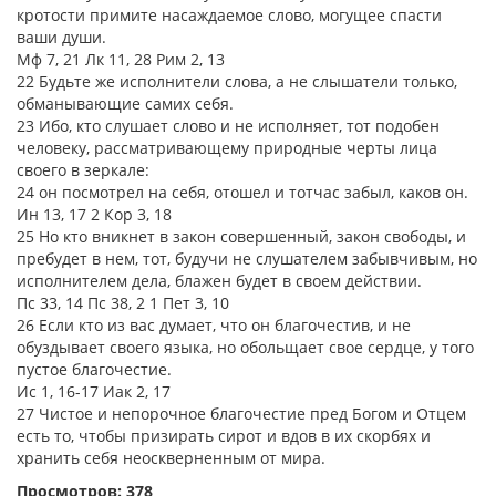
кротости примите насаждаемое слово, могущее спасти
ваши души.
Мф 7, 21 Лк 11, 28 Рим 2, 13
22 Будьте же исполнители слова, а не слышатели только,
обманывающие самих себя.
23 Ибо, кто слушает слово и не исполняет, тот подобен
человеку, рассматривающему природные черты лица
своего в зеркале:
24 он посмотрел на себя, отошел и тотчас забыл, каков он.
Ин 13, 17 2 Кор 3, 18
25 Но кто вникнет в закон совершенный, закон свободы, и
пребудет в нем, тот, будучи не слушателем забывчивым, но
исполнителем дела, блажен будет в своем действии.
Пс 33, 14 Пс 38, 2 1 Пет 3, 10
26 Если кто из вас думает, что он благочестив, и не
обуздывает своего языка, но обольщает свое сердце, у того
пустое благочестие.
Ис 1, 16-17 Иак 2, 17
27 Чистое и непорочное благочестие пред Богом и Отцем
есть то, чтобы призирать сирот и вдов в их скорбях и
хранить себя неоскверненным от мира.
Просмотров: 378