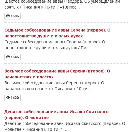
Шестое собеседование аввы Феодора. Об умерщвлении
святых / Писания к 10-ти (1–10) пос...
1686
Седьмое собеседование аввы Серена (первое). О
непостоянстве души и о злых духах
Седьмое собеседование аввы Серена (первое). О
непостоянстве души и о злых духах / Пис...
1646
Восьмое собеседование аввы Серена (второе). О
начальствах и властях
Восьмое собеседование аввы Серена (второе). О
начальствах и властях / Писания к 10-ти...
1420
Девятое собеседование аввы Исаака Скитского
(первое). О молитве
Девятое собеседование аввы Исаака Скитского (первое). О
молитве / Писания к 10-ти (1–...