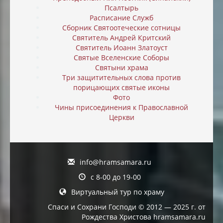
Псалтырь
Расписание Служб
Сборник Святоотеческие сотницы
Святитель Андрей Критский
Святитель Иоанн Златоуст
Святые Вселенские Соборы
Святыни храма
Три защитительных слова против
порицающих святые иконы
Фото
Чины присоединения к Православной
Церкви
info@hramsamara.ru
с 8-00 до 19-00
Виртуальный тур по храму
Спаси и Сохрани Господи © 2012 — 2025 г. от
Рождества Христова hramsamara.ru