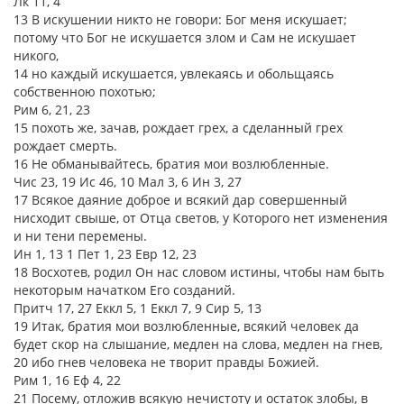
Лк 11, 4
13 В искушении никто не говори: Бог меня искушает;
потому что Бог не искушается злом и Сам не искушает
никого,
14 но каждый искушается, увлекаясь и обольщаясь
собственною похотью;
Рим 6, 21, 23
15 похоть же, зачав, рождает грех, а сделанный грех
рождает смерть.
16 Не обманывайтесь, братия мои возлюбленные.
Чис 23, 19 Ис 46, 10 Мал 3, 6 Ин 3, 27
17 Всякое даяние доброе и всякий дар совершенный
нисходит свыше, от Отца светов, у Которого нет изменения
и ни тени перемены.
Ин 1, 13 1 Пет 1, 23 Евр 12, 23
18 Восхотев, родил Он нас словом истины, чтобы нам быть
некоторым начатком Его созданий.
Притч 17, 27 Еккл 5, 1 Еккл 7, 9 Сир 5, 13
19 Итак, братия мои возлюбленные, всякий человек да
будет скор на слышание, медлен на слова, медлен на гнев,
20 ибо гнев человека не творит правды Божией.
Рим 1, 16 Еф 4, 22
21 Посему, отложив всякую нечистоту и остаток злобы, в