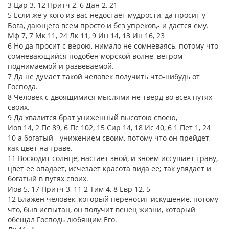
3 Цар 3, 12 Притч 2, 6 Дан 2, 21
5 Если же у кого из вас недостает мудрости, да просит у
Бога, дающего всем просто и без упреков,- и дастся ему.
Мф 7, 7 Мк 11, 24 Лк 11, 9 Ин 14, 13 Ин 16, 23
6 Но да просит с верою, нимало не сомневаясь, потому что
сомневающийся подобен морской волне, ветром
поднимаемой и развеваемой.
7 Да не думает такой человек получить что-нибудь от
Господа.
8 Человек с двоящимися мыслями не тверд во всех путях
своих.
9 Да хвалится брат униженный высотою своею,
Иов 14, 2 Пс 89, 6 Пс 102, 15 Сир 14, 18 Ис 40, 6 1 Пет 1, 24
10 а богатый - унижением своим, потому что он прейдет,
как цвет на траве.
11 Восходит солнце, настает зной, и зноем иссушает траву,
цвет ее опадает, исчезает красота вида ее; так увядает и
богатый в путях своих.
Иов 5, 17 Притч 3, 11 2 Тим 4, 8 Евр 12, 5
12 Блажен человек, который переносит искушение, потому
что, быв испытан, он получит венец жизни, который
обещал Господь любящим Его.