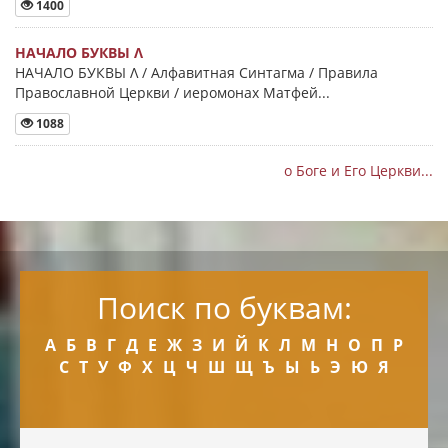
1400
НАЧАЛО БУКВЫ Λ
НАЧАЛО БУКВЫ Λ / Алфавитная Синтагма / Правила
Православной Церкви / иеромонах Матфей...
1088
о Боге и Его Церкви...
Поиск по буквам:
А
Б
В
Г
Д
Е
Ж
З
И
Й
К
Л
М
Н
О
П
Р
С
Т
У
Ф
Х
Ц
Ч
Ш
Щ
Ъ
Ы
Ь
Э
Ю
Я