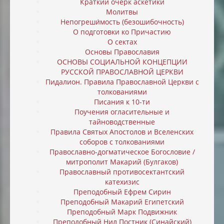
Краткий очерк аскетики
Молитвы
Непогреши́мость (безошибочность)
О подготовки ко Причастию
О сектах
Основы Православия
ОСНОВЫ СОЦИАЛЬНОЙ КОНЦЕПЦИИ
РУССКОЙ ПРАВОСЛАВНОЙ ЦЕРКВИ
Пидалион. Правила Православной Церкви с
толкованиями
Писания к 10-ти
Поучения огласительные и
тайноводственные
Правила Святых Апостолов и Вселенских
соборов с толкованиями
Православно-догматическое Богословие /
митрополит Макарий (Булгаков)
Православный противосектантский
катехизис
Преподобный Ефрем Сирин
Преподобный Макарий Египетский
Преподобный Марк Подвижник
Преподобный Нил Постник (Синайский)