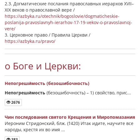
2.3. Догматические послания православных иерархов XVII–
XIX веков о православной вере /
https://azbyka.ru/otechnik/bogoslovie/dogmaticheskie-
poslanija-pravoslavnyh-ierarhov-17-19-vekov-o-pravoslavnoj-
vere/
3. Церковное право / Правила Церкви /
https://azbyka.ru/pravo/
о Боге и Церкви:
Непогреши́мость (безошибочность)
Непогреши́мость
(безошибочность) –
1) свойство, прис...
2676
Чин последования святого Крещения и Миропомазания
Иероним Стридонский, блж. (†420) Итак идите, научите все
народы, крестя их во имя ...
383