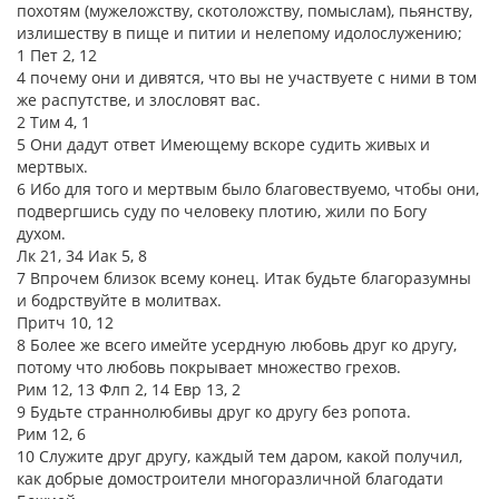
похотям (мужеложству, скотоложству, помыслам), пьянству,
излишеству в пище и питии и нелепому идолослужению;
1 Пет 2, 12
4 почему они и дивятся, что вы не участвуете с ними в том
же распутстве, и злословят вас.
2 Тим 4, 1
5 Они дадут ответ Имеющему вскоре судить живых и
мертвых.
6 Ибо для того и мертвым было благовествуемо, чтобы они,
подвергшись суду по человеку плотию, жили по Богу
духом.
Лк 21, 34 Иак 5, 8
7 Впрочем близок всему конец. Итак будьте благоразумны
и бодрствуйте в молитвах.
Притч 10, 12
8 Более же всего имейте усердную любовь друг ко другу,
потому что любовь покрывает множество грехов.
Рим 12, 13 Флп 2, 14 Евр 13, 2
9 Будьте страннолюбивы друг ко другу без ропота.
Рим 12, 6
10 Служите друг другу, каждый тем даром, какой получил,
как добрые домостроители многоразличной благодати