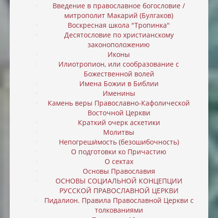
Введение в православное богословие /
митрополит Макарий (Булгаков)
Воскресная школа "Тропинка"
Десятословие по христианскому
законоположению
Иконы
Илиотропион, или cообразование с
Божественной волей
Имена Божии в Библии
Именины
Камень веры Православно-Кафолической
Восточной Церкви
Краткий очерк аскетики
Молитвы
Непогреши́мость (безошибочность)
О подготовки ко Причастию
О сектах
Основы Православия
ОСНОВЫ СОЦИАЛЬНОЙ КОНЦЕПЦИИ
РУССКОЙ ПРАВОСЛАВНОЙ ЦЕРКВИ
Пидалион. Правила Православной Церкви с
толкованиями