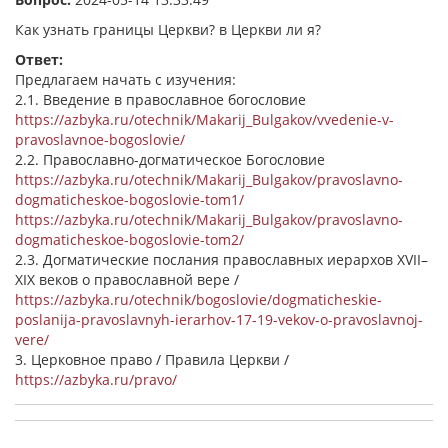
Как узнать границы Церкви? в Церкви ли я?
Ответ:
Предлагаем начать с изучения:
2.1. Введение в православное богословие
https://azbyka.ru/otechnik/Makarij_Bulgakov/vvedenie-v-
pravoslavnoe-bogoslovie/
2.2. Православно-догматическое Богословие
https://azbyka.ru/otechnik/Makarij_Bulgakov/pravoslavno-
dogmaticheskoe-bogoslovie-tom1/
https://azbyka.ru/otechnik/Makarij_Bulgakov/pravoslavno-
dogmaticheskoe-bogoslovie-tom2/
2.3. Догматические послания православных иерархов XVII–
XIX веков о православной вере /
https://azbyka.ru/otechnik/bogoslovie/dogmaticheskie-
poslanija-pravoslavnyh-ierarhov-17-19-vekov-o-pravoslavnoj-
vere/
3. Церковное право / Правила Церкви /
https://azbyka.ru/pravo/