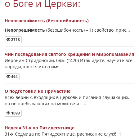
о Боге и Церкви:
Непогреши́мость (безошибочность)
Непогреши́мость
(безошибочность) –
1) свойство, прис...
2713
Чин последования святого Крещения и Миропомазания
Иероним Стридонский, блж. (†420) Итак идите, научите все
народы, крестя их во имя ...
464
О подготовки ко Причастию
Всех верных, входящих в церковь и писания слушающих,
но не пребывающих на молитве и с...
1093
Неделя 31-я по Пятидесятнице
31-я Седмица по Пятидесятнице, расписание служб: 1