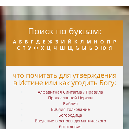
Поиск по буквам:
А
Б
В
Г
Д
Е
Ж
З
И
Й
К
Л
М
Н
О
П
Р
С
Т
У
Ф
Х
Ц
Ч
Ш
Щ
Ъ
Ы
Ь
Э
Ю
Я
что почитать для утверждения
в Истине или как угодить Богу:
Алфавитная Синтагма / Правила
Православной Церкви
Библия
Библия толкование
Богородица
Введение в основы догматического
богословия