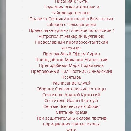
Писания к 10-ти
Поучения огласительные и
тайноводственные
Правила Святых Апостолов и Вселенских
соборов с толкованиями
Православно-догматическое Богословие /
митрополит Макарий (Булгаков)
Православный противосектантский
катехизис
Преподобный Ефрем Сирин
Преподобный Макарий Египетский
Преподобный Марк Подвижник
Преподобный Нил Постник (Синайский)
Псалтырь
Расписание Служб
Сборник Святоотеческие сотницы
Святитель Андрей Критский
Святитель Иоанн Златоуст
Святые Вселенские Соборы
Святыни храма
Три защитительных слова против
порицающих святые иконы
Фото