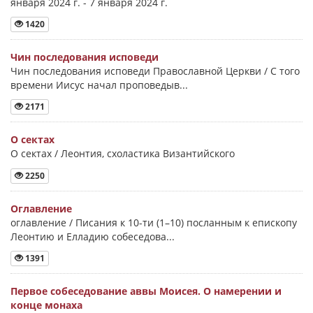
января 2024 г. - 7 января 2024 г.
1420
Чин последования исповеди
Чин последования исповеди Православной Церкви / С того
времени Иисус начал проповедыв...
2171
О сектах
О сектах / Леонтия, схоластика Византийского
2250
Оглавление
оглавление / Писания к 10-ти (1–10) посланным к епископу
Леонтию и Елладию собеседова...
1391
Первое собеседование аввы Моисея. О намерении и
конце монаха