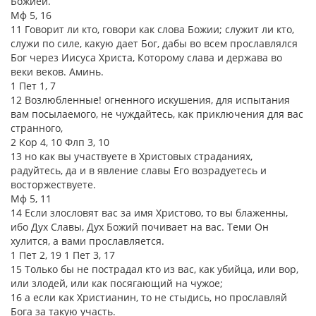
Божией.
Мф 5, 16
11 Говорит ли кто, говори как слова Божии; служит ли кто,
служи по силе, какую дает Бог, дабы во всем прославлялся
Бог через Иисуса Христа, Которому слава и держава во
веки веков. Аминь.
1 Пет 1, 7
12 Возлюбленные! огненного искушения, для испытания
вам посылаемого, не чуждайтесь, как приключения для вас
странного,
2 Кор 4, 10 Флп 3, 10
13 но как вы участвуете в Христовых страданиях,
радуйтесь, да и в явление славы Его возрадуетесь и
восторжествуете.
Мф 5, 11
14 Если злословят вас за имя Христово, то вы блаженны,
ибо Дух Славы, Дух Божий почивает на вас. Теми Он
хулится, а вами прославляется.
1 Пет 2, 19 1 Пет 3, 17
15 Только бы не пострадал кто из вас, как убийца, или вор,
или злодей, или как посягающий на чужое;
16 а если как Христианин, то не стыдись, но прославляй
Бога за такую участь.