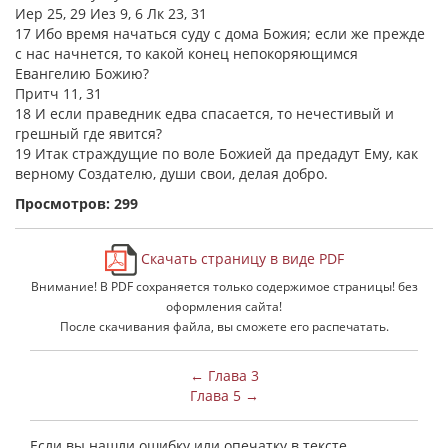
Иер 25, 29 Иез 9, 6 Лк 23, 31
17 Ибо время начаться суду с дома Божия; если же прежде
с нас начнется, то какой конец непокоряющимся
Евангелию Божию?
Притч 11, 31
18 И если праведник едва спасается, то нечестивый и
грешный где явится?
19 Итак страждущие по воле Божией да предадут Ему, как
верному Создателю, души свои, делая добро.
Просмотров: 299
Скачать страницу в виде PDF
Внимание! В PDF сохраняется только содержимое страницы! без
оформления сайта!
После скачивания файла, вы сможете его распечатать.
← Глава 3
Глава 5 →
Если вы нашли ошибку или опечатку в тексте