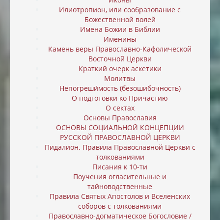
Илиотропион, или cообразование с
Божественной волей
Имена Божии в Библии
Именины
Камень веры Православно-Кафолической
Восточной Церкви
Краткий очерк аскетики
Молитвы
Непогреши́мость (безошибочность)
О подготовки ко Причастию
О сектах
Основы Православия
ОСНОВЫ СОЦИАЛЬНОЙ КОНЦЕПЦИИ
РУССКОЙ ПРАВОСЛАВНОЙ ЦЕРКВИ
Пидалион. Правила Православной Церкви с
толкованиями
Писания к 10-ти
Поучения огласительные и
тайноводственные
Правила Святых Апостолов и Вселенских
соборов с толкованиями
Православно-догматическое Богословие /