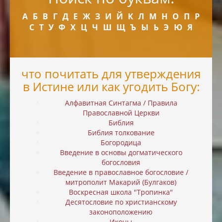
А
Б
В
Г
Д
Е
Ж
З
И
Й
К
Л
М
Н
О
П
Р
С
Т
У
Ф
Х
Ц
Ч
Ш
Щ
Ъ
Ы
Ь
Э
Ю
Я
что почитать для утверждения
в Истине или как угодить Богу:
Алфавитная Синтагма / Правила
Православной Церкви
Библия
Библия толкование
Богородица
Введение в основы догматического
богословия
Введение в православное богословие /
митрополит Макарий (Булгаков)
Воскресная школа "Тропинка"
Десятословие по христианскому
законоположению
Иконы