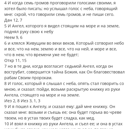
4 И когда семь громов проговорили голосами своими, я
хотел было писать; но услышал голос с неба, говорящий
мне: скрой, что говорили семь громов, и не пиши сего.
Дан 12, 7
5 И Ангел, которого я видел стоящим на море и на земле,
поднял руку свою к небу
Неем 9, 6
6 и клялся Живущим во веки веков, Который сотворил небо
и все, что на нем, землю и все, что на ней, и море и все,
что в нем, что времени уже не будет;
Откр 11, 15
7 но в те дни, когда возгласит седьмой Ангел, когда он
вострубит, совершится тайна Божия, как Он благовествовал
рабам Своим пророкам.
8 И голос, который я слышал с неба, опять стал говорить со
мною, и сказал: пойди, возьми раскрытую книжку из руки
Ангела, стоящего на море и на земле.
Иез 2, 8 Иез 3, 1, 3
9 И я пошел к Ангелу, и сказал ему: дай мне книжку. Он
сказал мне: возьми и съешь ее; она будет горька во чреве
твоем, но в устах твоих будет сладка, как мед.
10 И взял я книжку из руки Ангела, и съел ее; и она в устах