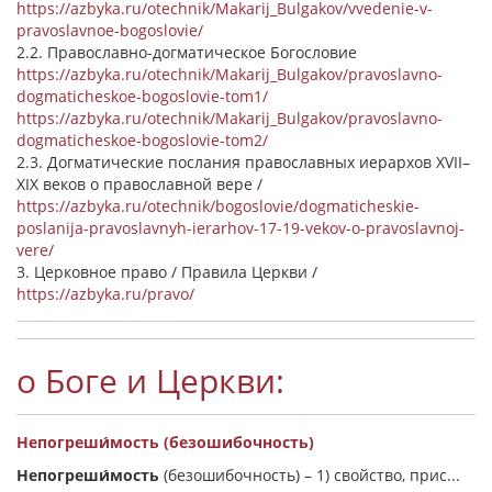
https://azbyka.ru/otechnik/Makarij_Bulgakov/vvedenie-v-
pravoslavnoe-bogoslovie/
2.2. Православно-догматическое Богословие
https://azbyka.ru/otechnik/Makarij_Bulgakov/pravoslavno-
dogmaticheskoe-bogoslovie-tom1/
https://azbyka.ru/otechnik/Makarij_Bulgakov/pravoslavno-
dogmaticheskoe-bogoslovie-tom2/
2.3. Догматические послания православных иерархов XVII–
XIX веков о православной вере /
https://azbyka.ru/otechnik/bogoslovie/dogmaticheskie-
poslanija-pravoslavnyh-ierarhov-17-19-vekov-o-pravoslavnoj-
vere/
3. Церковное право / Правила Церкви /
https://azbyka.ru/pravo/
о Боге и Церкви:
Непогреши́мость (безошибочность)
Непогреши́мость
(безошибочность) –
1) свойство, прис...