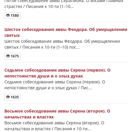
Пятое собеседование аввы Серапиона. О восьми главных
страстях / Писания к 10-ти (1–10...
1580
Шестое собеседование аввы Феодора. Об умерщвлении
святых
Шестое собеседование аввы Феодора. Об умерщвлении
святых / Писания к 10-ти (1–10) пос...
1675
Седьмое собеседование аввы Серена (первое). О
непостоянстве души и о злых духах
Седьмое собеседование аввы Серена (первое). О
непостоянстве души и о злых духах / Пис...
1635
Восьмое собеседование аввы Серена (второе). О
начальствах и властях
Восьмое собеседование аввы Серена (второе). О
начальствах и властях / Писания к 10-ти...