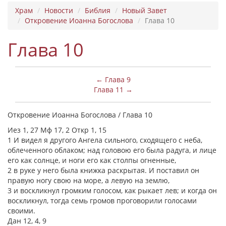
Храм
Новости
Библия
Новый Завет
Откровение Иоанна Богослова
Глава 10
Глава 10
← Глава 9
Глава 11 →
Откровение Иоанна Богослова / Глава 10
Иез 1, 27 Мф 17, 2 Откр 1, 15
1 И видел я другого Ангела сильного, сходящего с неба,
облеченного облаком; над головою его была радуга, и лице
его как солнце, и ноги его как столпы огненные,
2 в руке у него была книжка раскрытая. И поставил он
правую ногу свою на море, а левую на землю,
3 и воскликнул громким голосом, как рыкает лев; и когда он
воскликнул, тогда семь громов проговорили голосами
своими.
Дан 12, 4, 9