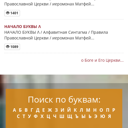
Православной Церкви / иеромонах Матфей...
1401
НАЧАЛО БУКВЫ Λ
НАЧАЛО БУКВЫ Λ / Алфавитная Синтагма / Правила
Православной Церкви / иеромонах Матфей...
1089
о Боге и Его Церкви...
Поиск по буквам:
А
Б
В
Г
Д
Е
Ж
З
И
Й
К
Л
М
Н
О
П
Р
С
Т
У
Ф
Х
Ц
Ч
Ш
Щ
Ъ
Ы
Ь
Э
Ю
Я