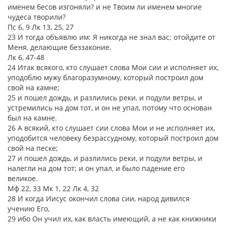
именем бесов изгоняли? и не Твоим ли именем многие
чудеса творили?
Пс 6, 9 Лк 13, 25, 27
23 И тогда объявлю им: Я никогда не знал вас; отойдите от
Меня, делающие беззаконие.
Лк 6, 47-48
24 Итак всякого, кто слушает слова Мои сии и исполняет их,
уподоблю мужу благоразумному, который построил дом
свой на камне;
25 и пошел дождь, и разлились реки, и подули ветры, и
устремились на дом тот, и он не упал, потому что основан
был на камне.
26 А всякий, кто слушает сии слова Мои и не исполняет их,
уподобится человеку безрассудному, который построил дом
свой на песке;
27 и пошел дождь, и разлились реки, и подули ветры, и
налегли на дом тот; и он упал, и было падение его
великое.
Мф 22, 33 Мк 1, 22 Лк 4, 32
28 И когда Иисус окончил слова сии, народ дивился
учению Его,
29 ибо Он учил их, как власть имеющий, а не как книжники