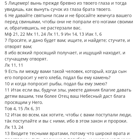
5 Лицемер! вынь прежде бревно из твоего глаза и тогда
увидишь, как вынуть сучок из глаза брата твоего.
6 Не давайте святыни псам и не бросайте жемчуга вашего
перед свиньями, чтобы они не попрали его ногами своими
и, обратившись, не растерзали вас.
Мф 21, 22 Мк 11, 24 Лк 11, 9 Ин 14, 13 Иак 1, 6
7 Проси́те, и дано будет вам; ищите, и найдете; стучите, и
отворят вам;
8 ибо всякий просящий получает, и ищущий находит, и
стучащему отворят.
Лк 11, 11
9 Есть ли между вами такой человек, который, когда сын
его попросит у него хлеба, подал бы ему камень?
10 и когда попросит рыбы, подал бы ему змею?
11 Итак если вы, будучи злы, умеете даяния благие давать
детям вашим, тем более Отец ваш Небесный даст блага
просящим у Него.
Тов 4, 15 Лк 6, 31
12 Итак во всем, как хотите, чтобы с вами поступали люди,
та́к поступайте и вы с ними, ибо в этом закон и пророки.
Лк 13, 24
13 Входите тесными вратами, потому что широки́ врата и