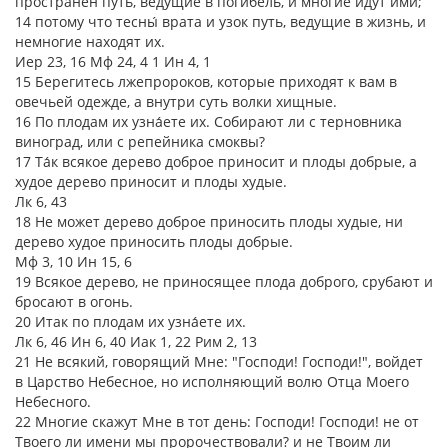
пространен путь, ведущие в погибель, и многие идут ими;
14 потому что тесны́ врата и узок путь, ведущие в жизнь, и
немногие находят их.
Иер 23, 16 Мф 24, 4 1 Ин 4, 1
15 Берегитесь лжепророков, которые приходят к вам в
овечьей одежде, а внутри суть волки хищные.
16 По плодам их узна́ете их. Собирают ли с терновника
виноград, или с репейника смоквы?
17 Та́к всякое дерево доброе приносит и плоды добрые, а
худое дерево приносит и плоды худые.
Лк 6, 43
18 Не может дерево доброе приносить плоды худые, ни
дерево худое приносить плоды добрые.
Мф 3, 10 Ин 15, 6
19 Всякое дерево, не приносящее плода доброго, срубают и
бросают в огонь.
20 Итак по плодам их узна́ете их.
Лк 6, 46 Ин 6, 40 Иак 1, 22 Рим 2, 13
21 Не всякий, говорящий Мне: "Господи! Господи!", войдет
в Царство Небесное, но исполняющий волю Отца Моего
Небесного.
22 Многие скажут Мне в тот день: Господи! Господи! не от
Твоего ли имени мы пророчествовали? и не Твоим ли