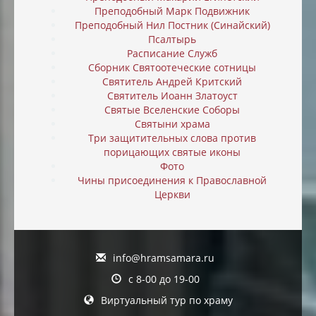
Преподобный Марк Подвижник
Преподобный Нил Постник (Синайский)
Псалтырь
Расписание Служб
Сборник Святоотеческие сотницы
Святитель Андрей Критский
Святитель Иоанн Златоуст
Святые Вселенские Соборы
Святыни храма
Три защитительных слова против
порицающих святые иконы
Фото
Чины присоединения к Православной
Церкви
info@hramsamara.ru
с 8-00 до 19-00
Виртуальный тур по храму