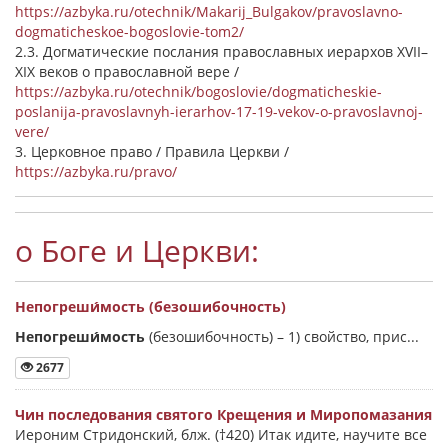
https://azbyka.ru/otechnik/Makarij_Bulgakov/pravoslavno-
dogmaticheskoe-bogoslovie-tom2/
2.3. Догматические послания православных иерархов XVII–
XIX веков о православной вере /
https://azbyka.ru/otechnik/bogoslovie/dogmaticheskie-
poslanija-pravoslavnyh-ierarhov-17-19-vekov-o-pravoslavnoj-
vere/
3. Церковное право / Правила Церкви /
https://azbyka.ru/pravo/
о Боге и Церкви:
Непогреши́мость (безошибочность)
Непогреши́мость
(безошибочность) –
1) свойство, прис...
2677
Чин последования святого Крещения и Миропомазания
Иероним Стридонский, блж. (†420) Итак идите, научите все