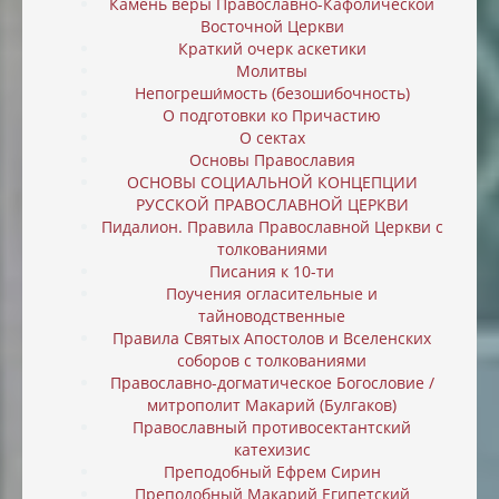
Камень веры Православно-Кафолической
Восточной Церкви
Краткий очерк аскетики
Молитвы
Непогреши́мость (безошибочность)
О подготовки ко Причастию
О сектах
Основы Православия
ОСНОВЫ СОЦИАЛЬНОЙ КОНЦЕПЦИИ
РУССКОЙ ПРАВОСЛАВНОЙ ЦЕРКВИ
Пидалион. Правила Православной Церкви с
толкованиями
Писания к 10-ти
Поучения огласительные и
тайноводственные
Правила Святых Апостолов и Вселенских
соборов с толкованиями
Православно-догматическое Богословие /
митрополит Макарий (Булгаков)
Православный противосектантский
катехизис
Преподобный Ефрем Сирин
Преподобный Макарий Египетский