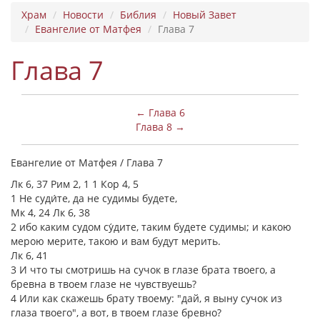
Храм
Новости
Библия
Новый Завет
Евангелие от Матфея
Глава 7
Глава 7
← Глава 6
Глава 8 →
Евангелие от Матфея / Глава 7
Лк 6, 37 Рим 2, 1 1 Кор 4, 5
1 Не суди́те, да не судимы будете,
Мк 4, 24 Лк 6, 38
2 ибо каким судом су́дите, таким будете судимы; и какою
мерою мерите, такою и вам будут мерить.
Лк 6, 41
3 И что ты смотришь на сучок в глазе брата твоего, а
бревна в твоем глазе не чувствуешь?
4 Или как скажешь брату твоему: "дай, я выну сучок из
глаза твоего", а вот, в твоем глазе бревно?