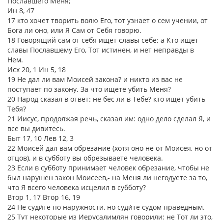
Пославшего Меня;
Ин 8, 47
17 кто хочет творить волю Его, тот узнает о сем учении, от
Бога ли оно, или Я Сам от Себя говорю.
18 Говорящий сам от себя ищет славы себе; а Кто ищет
славы Пославшему Его, Тот истинен, и нет неправды в
Нем.
Исх 20, 1 Ин 5, 18
19 Не дал ли вам Моисей закона? и никто из вас не
поступает по закону. За что ищете убить Меня?
20 Народ сказал в ответ: не бес ли в Тебе? кто ищет убить
Тебя?
21 Иисус, продолжая речь, сказал им: одно дело сделал Я, и
все вы дивитесь.
Быт 17, 10 Лев 12, 3
22 Моисей дал вам обрезание (хотя оно не от Моисея, но от
отцов), и в субботу вы обрезываете человека.
23 Если в субботу принимает человек обрезание, чтобы не
был нарушен закон Моисеев,- на Меня ли негодуете за то,
что Я всего человека исцелил в субботу?
Втор 1, 17 Втор 16, 19
24 Не суди́те по наружности, но суди́те судом праведным.
25 Тут некоторые из Иерусалимлян говорили: не Тот ли это,