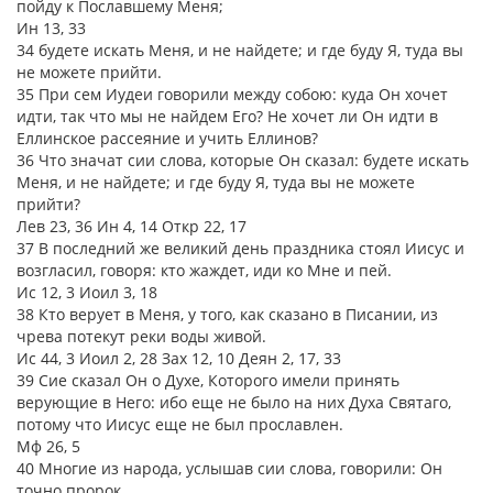
пойду к Пославшему Меня;
Ин 13, 33
34 будете искать Меня, и не найдете; и где буду Я, туда вы
не можете прийти.
35 При сем Иудеи говорили между собою: куда Он хочет
идти, так что мы не найдем Его? Не хочет ли Он идти в
Еллинское рассеяние и учить Еллинов?
36 Что значат сии слова, которые Он сказал: будете искать
Меня, и не найдете; и где буду Я, туда вы не можете
прийти?
Лев 23, 36 Ин 4, 14 Откр 22, 17
37 В последний же великий день праздника стоял Иисус и
возгласил, говоря: кто жаждет, иди ко Мне и пей.
Ис 12, 3 Иоил 3, 18
38 Кто верует в Меня, у того, как сказано в Писании, из
чрева потекут реки воды живой.
Ис 44, 3 Иоил 2, 28 Зах 12, 10 Деян 2, 17, 33
39 Сие сказал Он о Духе, Которого имели принять
верующие в Него: ибо еще не было на них Духа Святаго,
потому что Иисус еще не был прославлен.
Мф 26, 5
40 Многие из народа, услышав сии слова, говорили: Он
точно пророк.