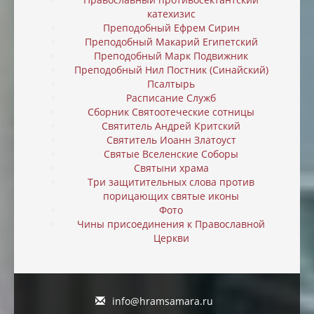
катехизис
Преподобный Ефрем Сирин
Преподобный Макарий Египетский
Преподобный Марк Подвижник
Преподобный Нил Постник (Синайский)
Псалтырь
Расписание Служб
Сборник Святоотеческие сотницы
Святитель Андрей Критский
Святитель Иоанн Златоуст
Святые Вселенские Соборы
Святыни храма
Три защитительных слова против
порицающих святые иконы
Фото
Чины присоединения к Православной
Церкви
info@hramsamara.ru