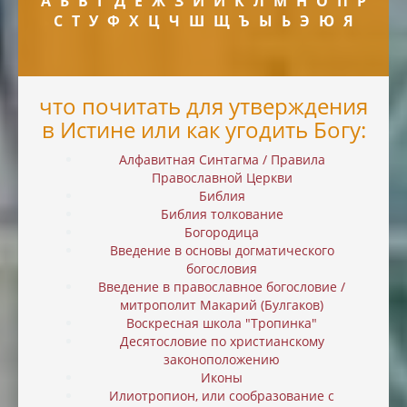
А
Б
В
Г
Д
Е
Ж
З
И
Й
К
Л
М
Н
О
П
Р
С
Т
У
Ф
Х
Ц
Ч
Ш
Щ
Ъ
Ы
Ь
Э
Ю
Я
что почитать для утверждения
в Истине или как угодить Богу:
Алфавитная Синтагма / Правила
Православной Церкви
Библия
Библия толкование
Богородица
Введение в основы догматического
богословия
Введение в православное богословие /
митрополит Макарий (Булгаков)
Воскресная школа "Тропинка"
Десятословие по христианскому
законоположению
Иконы
Илиотропион, или cообразование с