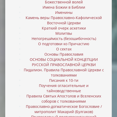
Божественной волей
Имена Божии в Библии
Именины
Камень веры Православно-Кафолической
Восточной Церкви
Краткий очерк аскетики
Молитвы
Непогреши́мость (безошибочность)
О подготовки ко Причастию
О сектах
Основы Православия
ОСНОВЫ СОЦИАЛЬНОЙ КОНЦЕПЦИИ
РУССКОЙ ПРАВОСЛАВНОЙ ЦЕРКВИ
Пидалион. Правила Православной Церкви с
толкованиями
Писания к 10-ти
Поучения огласительные и
тайноводственные
Правила Святых Апостолов и Вселенских
соборов с толкованиями
Православно-догматическое Богословие /
митрополит Макарий (Булгаков)
Православный противосектантский