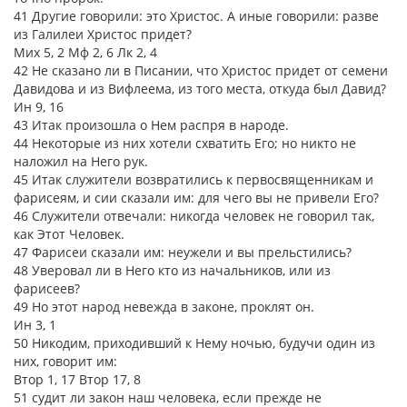
41 Другие говорили: это Христос. А иные говорили: разве
из Галилеи Христос придет?
Мих 5, 2 Мф 2, 6 Лк 2, 4
42 Не сказано ли в Писании, что Христос придет от семени
Давидова и из Вифлеема, из того места, откуда был Давид?
Ин 9, 16
43 Итак произошла о Нем распря в народе.
44 Некоторые из них хотели схватить Его; но никто не
наложил на Него рук.
45 Итак служители возвратились к первосвященникам и
фарисеям, и сии сказали им: для чего вы не привели Его?
46 Служители отвечали: никогда человек не говорил так,
как Этот Человек.
47 Фарисеи сказали им: неужели и вы прельстились?
48 Уверовал ли в Него кто из начальников, или из
фарисеев?
49 Но этот народ невежда в законе, проклят он.
Ин 3, 1
50 Никодим, приходивший к Нему ночью, будучи один из
них, говорит им:
Втор 1, 17 Втор 17, 8
51 судит ли закон наш человека, если прежде не