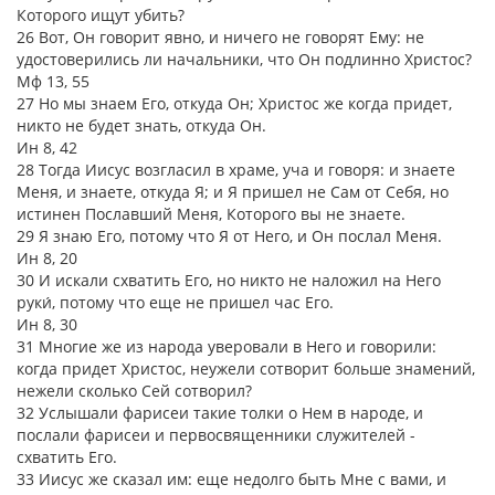
Которого ищут убить?
26 Вот, Он говорит явно, и ничего не говорят Ему: не
удостоверились ли начальники, что Он подлинно Христос?
Мф 13, 55
27 Но мы знаем Его, откуда Он; Христос же когда придет,
никто не будет знать, откуда Он.
Ин 8, 42
28 Тогда Иисус возгласил в храме, уча и говоря: и знаете
Меня, и знаете, откуда Я; и Я пришел не Сам от Себя, но
истинен Пославший Меня, Которого вы не знаете.
29 Я знаю Его, потому что Я от Него, и Он послал Меня.
Ин 8, 20
30 И искали схватить Его, но никто не наложил на Него
руки́, потому что еще не пришел час Его.
Ин 8, 30
31 Многие же из народа уверовали в Него и говорили:
когда придет Христос, неужели сотворит больше знамений,
нежели сколько Сей сотворил?
32 Услышали фарисеи такие толки о Нем в народе, и
послали фарисеи и первосвященники служителей -
схватить Его.
33 Иисус же сказал им: еще недолго быть Мне с вами, и