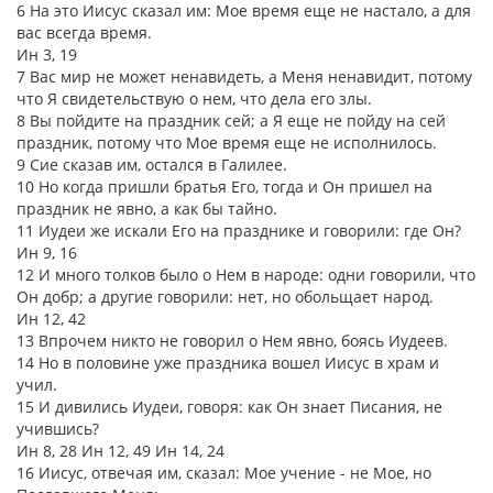
6 На это Иисус сказал им: Мое время еще не настало, а для
вас всегда время.
Ин 3, 19
7 Вас мир не может ненавидеть, а Меня ненавидит, потому
что Я свидетельствую о нем, что дела его злы.
8 Вы пойдите на праздник сей; а Я еще не пойду на сей
праздник, потому что Мое время еще не исполнилось.
9 Сие сказав им, остался в Галилее.
10 Но когда пришли братья Его, тогда и Он пришел на
праздник не явно, а как бы тайно.
11 Иудеи же искали Его на празднике и говорили: где Он?
Ин 9, 16
12 И много толков было о Нем в народе: одни говорили, что
Он добр; а другие говорили: нет, но обольщает народ.
Ин 12, 42
13 Впрочем никто не говорил о Нем явно, боясь Иудеев.
14 Но в половине уже праздника вошел Иисус в храм и
учил.
15 И дивились Иудеи, говоря: как Он знает Писания, не
учившись?
Ин 8, 28 Ин 12, 49 Ин 14, 24
16 Иисус, отвечая им, сказал: Мое учение - не Мое, но