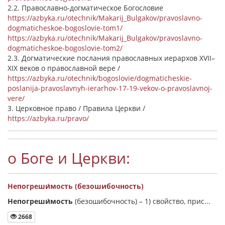
2.2. Православно-догматическое Богословие
https://azbyka.ru/otechnik/Makarij_Bulgakov/pravoslavno-
dogmaticheskoe-bogoslovie-tom1/
https://azbyka.ru/otechnik/Makarij_Bulgakov/pravoslavno-
dogmaticheskoe-bogoslovie-tom2/
2.3. Догматические послания православных иерархов XVII–
XIX веков о православной вере /
https://azbyka.ru/otechnik/bogoslovie/dogmaticheskie-
poslanija-pravoslavnyh-ierarhov-17-19-vekov-o-pravoslavnoj-
vere/
3. Церковное право / Правила Церкви /
https://azbyka.ru/pravo/
о Боге и Церкви:
Непогреши́мость (безошибочность)
Непогреши́мость
(безошибочность) –
1) свойство, прис...
2668