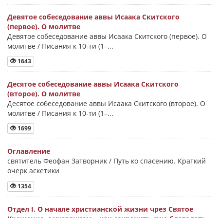
Девятое собеседование аввы Исаака Скитского
(первое). О молитве
Девятое собеседование аввы Исаака Скитского (первое). О
молитве / Писания к 10-ти (1–...
1643
Десятое собеседование аввы Исаака Скитского
(второе). О молитве
Десятое собеседование аввы Исаака Скитского (второе). О
молитве / Писания к 10-ти (1–...
1699
Оглавление
святитель Феофан Затворник / Путь ко спасению. Краткий
очерк аскетики
1354
Отдел I. О начале христианской жизни чрез Святое