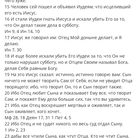
чего хуже.
15 Человек сей пошел и объявил Иудеям, что исцеливший
его есть Иисус.
16 И стали Иудеи гнать Иисуса и искали убить Его за то,
что Он делал такие дела в субботу.
Ин 9, 4 Ин 14, 10
17 Иисус же говорил им: Отец Мой доныне делает, и Я
делаю.
Ин 7, 30
18 И еще более искали убить Его Иудеи за то, что Он не
только нарушал субботу, но и Отцем Своим называл Бога,
делая Себя равным Богу.
19 На это Иисус сказал: истинно, истинно говорю вам: Сын
ничего не может творить Сам от Себя, если не увидит Отца
творящего: ибо, что творит Он, то и Сын творит также.
20 Ибо Отец любит Сына и показывает Ему все, что творит
Сам; и покажет Ему дела больше сих, так что вы удивитесь.
21 Ибо, как Отец воскрешает мертвых и оживляет, так и
Сын оживляет, кого хочет.
Мф 28, 18 Деян 17, 31 1 Пет 4, 5
22 Ибо Отец и не судит никого, но весь суд отдал Сыну,
1 Ин 2, 23
23 дабы все чтили Сына, как чтут Отца. Кто не чтит Сына,