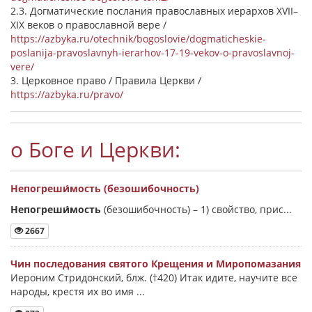
2.3. Догматические послания православных иерархов XVII–
XIX веков о православной вере /
https://azbyka.ru/otechnik/bogoslovie/dogmaticheskie-
poslanija-pravoslavnyh-ierarhov-17-19-vekov-o-pravoslavnoj-
vere/
3. Церковное право / Правила Церкви /
https://azbyka.ru/pravo/
о Боге и Церкви:
Непогреши́мость (безошибочность)
Непогреши́мость
(безошибочность) –
1) свойство, прис...
2667
Чин последования святого Крещения и Миропомазания
Иероним Стридонский, блж. (†420) Итак идите, научите все
народы, крестя их во имя ...