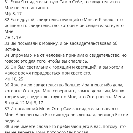
31 Если Я свидетельствую Сам о Себе, то свидетельство
Мое не есть истинно.
Мф 3, 17
32 Есть другой, свидетельствующий о Мне; и Я знаю, что
истинно то свидетельство, которым он свидетельствует о
Мне.
Ин 1, 19
33 Вы посылали к Иоанну, и он засвидетельствовал об
истине.
34 Впрочем Я не от человека принимаю свидетельство, но
говорю это для того, чтобы вы спаслись.
35 Он был светильник, горящий и светящий; а вы хотели
малое время порадоваться при свете его.
Ин 10, 25
36 Я же имею свидетельство больше Иоаннова: ибо дела,
которые Отец дал Мне совершить, самые дела сии, Мною
творимые, свидетельствуют о Мне, что Отец послал Меня.
Втор 4, 12 Мф 3, 17
37 И пославший Меня Отец Сам засвидетельствовал о
Мне. А вы ни гласа Его никогда не слышали, ни лица Его не
видели;
38 и не имеете слова Его пребывающего в вас, потому что
вы не веруете Тому, Которого Он послал.