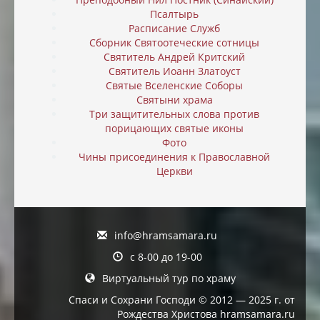
Псалтырь
Расписание Служб
Сборник Святоотеческие сотницы
Святитель Андрей Критский
Святитель Иоанн Златоуст
Святые Вселенские Соборы
Святыни храма
Три защитительных слова против
порицающих святые иконы
Фото
Чины присоединения к Православной
Церкви
info@hramsamara.ru
с 8-00 до 19-00
Виртуальный тур по храму
Спаси и Сохрани Господи © 2012 — 2025 г. от
Рождества Христова hramsamara.ru