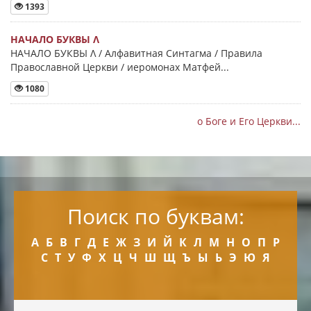
1393
НАЧАЛО БУКВЫ Λ
НАЧАЛО БУКВЫ Λ / Алфавитная Синтагма / Правила
Православной Церкви / иеромонах Матфей...
1080
о Боге и Его Церкви...
Поиск по буквам:
А
Б
В
Г
Д
Е
Ж
З
И
Й
К
Л
М
Н
О
П
Р
С
Т
У
Ф
Х
Ц
Ч
Ш
Щ
Ъ
Ы
Ь
Э
Ю
Я