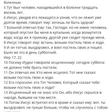
болезнью.
5 Тут был человек, находившийся в болезни тридцать
восемь лет.
6 Иисус, увидев его лежащего и узнав, что он лежит уже
долгое время, говорит ему: хочешь ли быть здоров?
7 Больной отвечал Ему: так, Господи; но не имею человека,
который опустил бы меня в купальню, когда возмутится
вода; когда же я прихожу, другой уже сходит прежде меня.
8 Иисус говорит ему: встань, возьми постель твою и ходи.
9 И он тотчас выздоровел, и взял постель свою и пошел.
Было же это в день субботний.
Иер 17, 22
10 Посему Иудеи говорили исцеленному: сегодня суббота;
не должно тебе брать постели.
11 Он отвечал им: Кто меня исцелил, Тот мне сказал:
возьми постель твою и ходи.
12 Его спросили: кто Тот Человек, Который сказал тебе:
возьми постель твою и ходи?
13 Исцеленный же не знал, кто Он, ибо Иисус скрылся в
народе, бывшем на том месте.
14 Потом Иисус встретил его в храме и сказал ему: вот, ты
выздоровел; не греши больше, чтобы не случилось с тобою