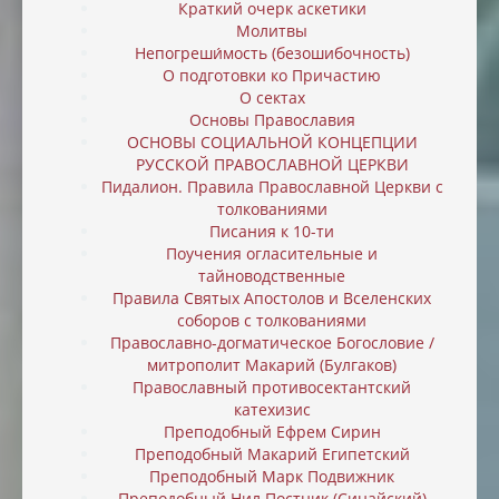
Краткий очерк аскетики
Молитвы
Непогреши́мость (безошибочность)
О подготовки ко Причастию
О сектах
Основы Православия
ОСНОВЫ СОЦИАЛЬНОЙ КОНЦЕПЦИИ
РУССКОЙ ПРАВОСЛАВНОЙ ЦЕРКВИ
Пидалион. Правила Православной Церкви с
толкованиями
Писания к 10-ти
Поучения огласительные и
тайноводственные
Правила Святых Апостолов и Вселенских
соборов с толкованиями
Православно-догматическое Богословие /
митрополит Макарий (Булгаков)
Православный противосектантский
катехизис
Преподобный Ефрем Сирин
Преподобный Макарий Египетский
Преподобный Марк Подвижник
Преподобный Нил Постник (Синайский)