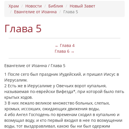
Храм
Новости
Библия
Новый Завет
Евангелие от Иоанна
Глава 5
Глава 5
← Глава 4
Глава 6 →
Евангелие от Иоанна / Глава 5
1 После сего был праздник Иудейский, и пришел Иисус в
Иерусалим.
2 Есть же в Иерусалиме у Овечьих ворот купальня,
называемая по-еврейски Вифезда*, при которой было пять
крытых ходов.
3 В них лежало великое множество больных, слепых,
хромых, иссохших, ожидающих движения воды,
4 ибо Ангел Господень по временам сходил в купальню и
возмущал воду, и кто первый входил в нее по возмущении
воды, тот выздоравливал, какою бы ни был одержим