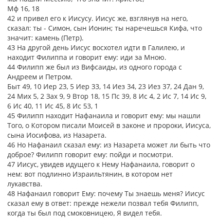
Мф 16, 18
42 и привел его к Иисусу. Иисус же, взглянув на него,
сказал: ты - Симон, сын Ионин; ты наречешься Кифа, что
значит: камень (Петр).
43 На другой день Иисус восхотел идти в Галилею, и
находит Филиппа и говорит ему: иди за Мною.
44 Филипп же был из Вифсаиды, из одного города с
Андреем и Петром.
Быт 49, 10 Иер 23, 5 Иер 33, 14 Иез 34, 23 Иез 37, 24 Дан 9,
24 Мих 5, 2 Зах 9, 9 Втор 18, 15 Пс 39, 8 Ис 4, 2 Ис 7, 14 Ис 9,
6 Ис 40, 11 Ис 45, 8 Ис 53, 1
45 Филипп находит Нафанаила и говорит ему: мы нашли
Того, о Котором писали Моисей в законе и пророки, Иисуса,
сына Иосифова, из Назарета.
46 Но Нафанаил сказал ему: из Назарета может ли быть что
доброе? Филипп говорит ему: пойди и посмотри.
47 Иисус, увидев идущего к Нему Нафанаила, говорит о
нем: вот подлинно Израильтянин, в котором нет
лукавства.
48 Нафанаил говорит Ему: почему Ты знаешь меня? Иисус
сказал ему в ответ: прежде нежели позвал тебя Филипп,
когда ты был под смоковницею, Я видел тебя.