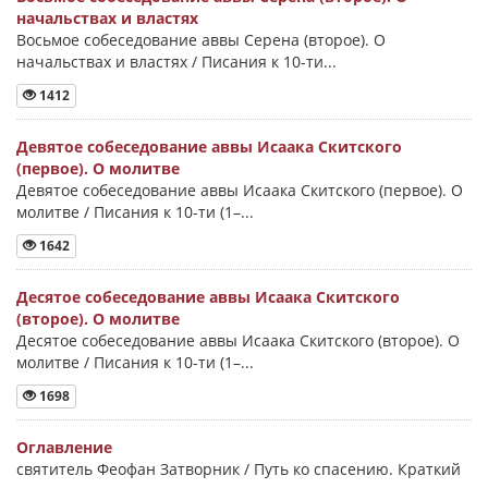
начальствах и властях
Восьмое собеседование аввы Серена (второе). О
начальствах и властях / Писания к 10-ти...
1412
Девятое собеседование аввы Исаака Скитского
(первое). О молитве
Девятое собеседование аввы Исаака Скитского (первое). О
молитве / Писания к 10-ти (1–...
1642
Десятое собеседование аввы Исаака Скитского
(второе). О молитве
Десятое собеседование аввы Исаака Скитского (второе). О
молитве / Писания к 10-ти (1–...
1698
Оглавление
святитель Феофан Затворник / Путь ко спасению. Краткий