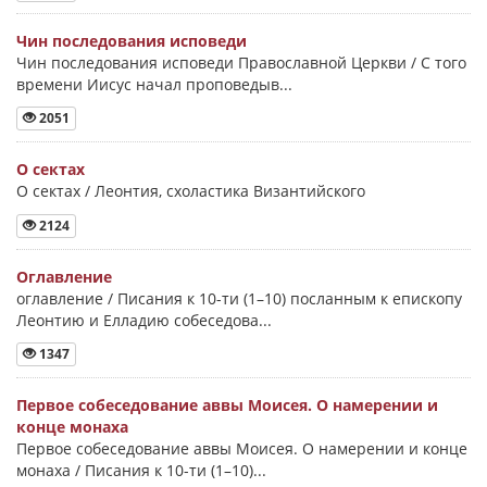
Чин последования исповеди
Чин последования исповеди Православной Церкви / С того
времени Иисус начал проповедыв...
2051
О сектах
О сектах / Леонтия, схоластика Византийского
2124
Оглавление
оглавление / Писания к 10-ти (1–10) посланным к епископу
Леонтию и Елладию собеседова...
1347
Первое собеседование аввы Моисея. О намерении и
конце монаха
Первое собеседование аввы Моисея. О намерении и конце
монаха / Писания к 10-ти (1–10)...