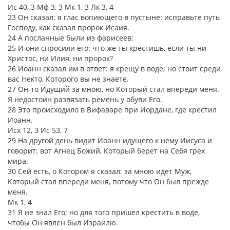
Ис 40, 3 Мф 3, 3 Мк 1, 3 Лк 3, 4
23 Он сказал: я глас вопиющего в пустыне: исправьте путь
Господу, как сказал пророк Исаия.
24 А посланные были из фарисеев;
25 И они спросили его: что же ты крестишь, если ты ни
Христос, ни Илия, ни пророк?
26 Иоанн сказал им в ответ: я крещу в воде; но стоит среди
вас Некто, Которого вы не знаете.
27 Он-то Идущий за мною, но Который стал впереди меня.
Я недостоин развязать ремень у обуви Его.
28 Это происходило в Вифаваре при Иордане, где крестил
Иоанн.
Исх 12, 3 Ис 53, 7
29 На другой день видит Иоанн идущего к нему Иисуса и
говорит: вот Агнец Божий, Который берет на Себя грех
мира.
30 Сей есть, о Котором я сказал: за мною идет Муж,
Который стал впереди меня, потому что Он был прежде
меня.
Мк 1, 4
31 Я не знал Его; но для того пришел крестить в воде,
чтобы Он явлен был Израилю.