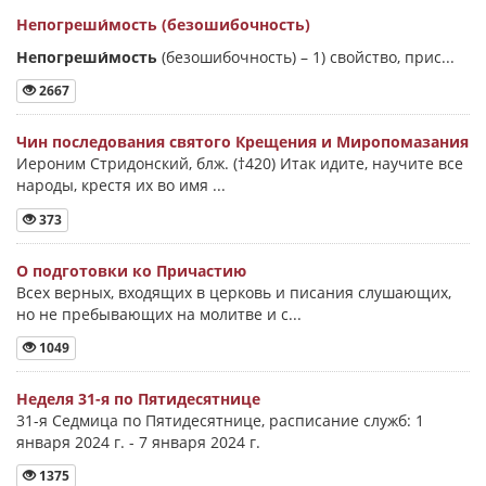
Непогреши́мость (безошибочность)
Непогреши́мость
(безошибочность) –
1) свойство, прис...
2667
Чин последования святого Крещения и Миропомазания
Иероним Стридонский, блж. (†420) Итак идите, научите все
народы, крестя их во имя ...
373
О подготовки ко Причастию
Всех верных, входящих в церковь и писания слушающих,
но не пребывающих на молитве и с...
1049
Неделя 31-я по Пятидесятнице
31-я Седмица по Пятидесятнице, расписание служб: 1
января 2024 г. - 7 января 2024 г.
1375