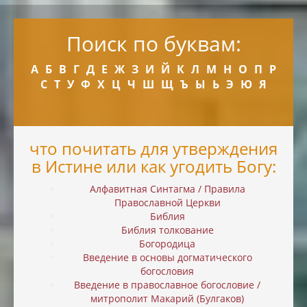
Поиск по буквам:
А
Б
В
Г
Д
Е
Ж
З
И
Й
К
Л
М
Н
О
П
Р
С
Т
У
Ф
Х
Ц
Ч
Ш
Щ
Ъ
Ы
Ь
Э
Ю
Я
что почитать для утверждения
в Истине или как угодить Богу:
Алфавитная Синтагма / Правила
Православной Церкви
Библия
Библия толкование
Богородица
Введение в основы догматического
богословия
Введение в православное богословие /
митрополит Макарий (Булгаков)