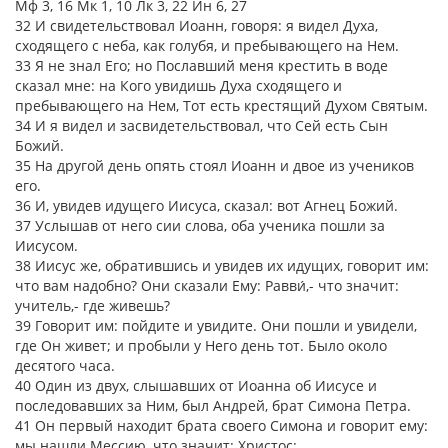
Мф 3, 16 Мк 1, 10 Лк 3, 22 Ин 6, 27
32 И свидетельствовал Иоанн, говоря: я видел Духа,
сходящего с неба, как голубя, и пребывающего на Нем.
33 Я не знал Его; но Пославший меня крестить в воде
сказал мне: на Кого увидишь Духа сходящего и
пребывающего на Нем, Тот есть крестящий Духом Святым.
34 И я видел и засвидетельствовал, что Сей есть Сын
Божий.
35 На другой день опять стоял Иоанн и двое из учеников
его.
36 И, увидев идущего Иисуса, сказал: вот Агнец Божий.
37 Услышав от него сии слова, оба ученика пошли за
Иисусом.
38 Иисус же, обратившись и увидев их идущих, говорит им:
что вам надобно? Они сказали Ему: Равви́,- что значит:
учитель,- где живешь?
39 Говорит им: пойдите и увидите. Они пошли и увидели,
где Он живет; и пробыли у Него день тот. Было около
десятого часа.
40 Один из двух, слышавших от Иоанна об Иисусе и
последовавших за Ним, был Андрей, брат Симона Петра.
41 Он первый находит брата своего Симона и говорит ему:
мы нашли Мессию, что значит: Христос;