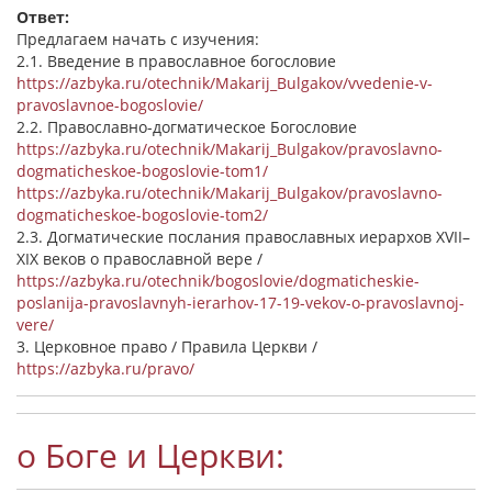
Ответ:
Предлагаем начать с изучения:
2.1. Введение в православное богословие
https://azbyka.ru/otechnik/Makarij_Bulgakov/vvedenie-v-
pravoslavnoe-bogoslovie/
2.2. Православно-догматическое Богословие
https://azbyka.ru/otechnik/Makarij_Bulgakov/pravoslavno-
dogmaticheskoe-bogoslovie-tom1/
https://azbyka.ru/otechnik/Makarij_Bulgakov/pravoslavno-
dogmaticheskoe-bogoslovie-tom2/
2.3. Догматические послания православных иерархов XVII–
XIX веков о православной вере /
https://azbyka.ru/otechnik/bogoslovie/dogmaticheskie-
poslanija-pravoslavnyh-ierarhov-17-19-vekov-o-pravoslavnoj-
vere/
3. Церковное право / Правила Церкви /
https://azbyka.ru/pravo/
о Боге и Церкви: