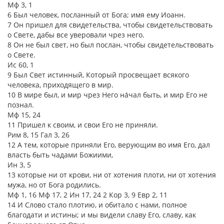
Мф 3, 1
6 Был человек, посланный от Бога; имя ему Иоанн.
7 Он пришел для свидетельства, чтобы свидетельствовать
о Свете, дабы все уверовали чрез него.
8 Он не был свет, но был послан, чтобы свидетельствовать
о Свете.
Ис 60, 1
9 Был Свет истинный, Который просвещает всякого
человека, приходящего в мир.
10 В мире был, и мир чрез Него на́чал быть, и мир Его не
познал.
Мф 15, 24
11 Пришел к своим, и свои Его не приняли.
Рим 8, 15 Гал 3, 26
12 А тем, которые приняли Его, верующим во имя Его, дал
власть быть чадами Божиими,
Ин 3, 5
13 которые ни от крови, ни от хотения плоти, ни от хотения
мужа, но от Бога родились.
Мф 1, 16 Мф 17, 2 Ин 17, 24 2 Кор 3, 9 Евр 2, 11
14 И Слово стало плотию, и обитало с нами, полное
благодати и истины; и мы видели славу Его, славу, как