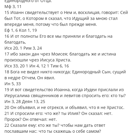
Единородного от Отца.
Мф 3, 11
15 Иоанн свидетельствует о Нем и, восклицая, говорит: Сей
был Тот, о Котором я сказал, что Идущий за мною стал
впереди меня, потому что был прежде меня.
Еф 1, 6 Кол 1, 19
16 И от полноты Его все мы приняли и благодать на
благодать,
Исх 20, 1 Рим 3, 24
17 ибо закон дан чрез Моисея; благодать же и истина
произошли чрез Иисуса Христа.
Исх 33, 20 1 Ин 4, 12 1 Тим 6, 16
18 Бога не видел никто никогда; Единородный Сын, сущий
в недре Отчем, Он явил.
Ин 5, 33
19 И вот свидетельство Иоанна, когда Иудеи прислали из
Иерусалима священников и левитов спросить его: кто ты?
Ин 3, 28 Деян 13, 25
20 Он объявил, и не отрекся, и объявил, что я не Христос.
21 И спросили его: что же? ты Илия? Он сказал: нет.
Пророк? Он отвечал: нет.
22 Сказали ему: кто же ты? чтобы нам дать ответ
пославшим нас: что ты скажешь о себе самом?