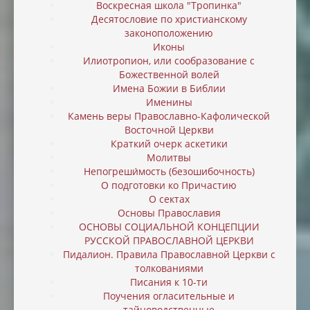
Воскресная школа "Тропинка"
Десятословие по христианскому
законоположению
Иконы
Илиотропион, или cообразование с
Божественной волей
Имена Божии в Библии
Именины
Камень веры Православно-Кафолической
Восточной Церкви
Краткий очерк аскетики
Молитвы
Непогреши́мость (безошибочность)
О подготовки ко Причастию
О сектах
Основы Православия
ОСНОВЫ СОЦИАЛЬНОЙ КОНЦЕПЦИИ
РУССКОЙ ПРАВОСЛАВНОЙ ЦЕРКВИ
Пидалион. Правила Православной Церкви с
толкованиями
Писания к 10-ти
Поучения огласительные и
тайноводственные