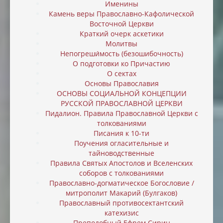
Именины
Камень веры Православно-Кафолической
Восточной Церкви
Краткий очерк аскетики
Молитвы
Непогреши́мость (безошибочность)
О подготовки ко Причастию
О сектах
Основы Православия
ОСНОВЫ СОЦИАЛЬНОЙ КОНЦЕПЦИИ
РУССКОЙ ПРАВОСЛАВНОЙ ЦЕРКВИ
Пидалион. Правила Православной Церкви с
толкованиями
Писания к 10-ти
Поучения огласительные и
тайноводственные
Правила Святых Апостолов и Вселенских
соборов с толкованиями
Православно-догматическое Богословие /
митрополит Макарий (Булгаков)
Православный противосектантский
катехизис
Преподобный Ефрем Сирин