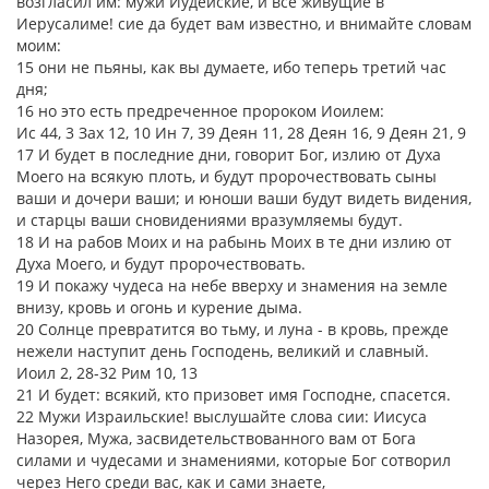
возгласил им: мужи Иудейские, и все живущие в
Иерусалиме! сие да будет вам известно, и внимайте словам
моим:
15 они не пьяны, как вы думаете, ибо теперь третий час
дня;
16 но это есть предреченное пророком Иоилем:
Ис 44, 3 Зах 12, 10 Ин 7, 39 Деян 11, 28 Деян 16, 9 Деян 21, 9
17 И будет в последние дни, говорит Бог, излию от Духа
Моего на всякую плоть, и будут пророчествовать сыны
ваши и дочери ваши; и юноши ваши будут видеть видения,
и старцы ваши сновидениями вразумляемы будут.
18 И на рабов Моих и на рабынь Моих в те дни излию от
Духа Моего, и будут пророчествовать.
19 И покажу чудеса на небе вверху и знамения на земле
внизу, кровь и огонь и курение дыма.
20 Солнце превратится во тьму, и луна - в кровь, прежде
нежели наступит день Господень, великий и славный.
Иоил 2, 28-32 Рим 10, 13
21 И будет: всякий, кто призовет имя Господне, спасется.
22 Мужи Израильские! выслушайте слова сии: Иисуса
Назорея, Мужа, засвидетельствованного вам от Бога
силами и чудесами и знамениями, которые Бог сотворил
через Него среди вас, как и сами знаете,