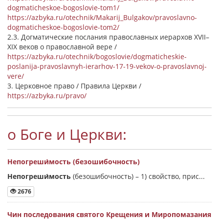
dogmaticheskoe-bogoslovie-tom1/
https://azbyka.ru/otechnik/Makarij_Bulgakov/pravoslavno-
dogmaticheskoe-bogoslovie-tom2/
2.3. Догматические послания православных иерархов XVII–
XIX веков о православной вере /
https://azbyka.ru/otechnik/bogoslovie/dogmaticheskie-
poslanija-pravoslavnyh-ierarhov-17-19-vekov-o-pravoslavnoj-
vere/
3. Церковное право / Правила Церкви /
https://azbyka.ru/pravo/
о Боге и Церкви:
Непогреши́мость (безошибочность)
Непогреши́мость
(безошибочность) –
1) свойство, прис...
2676
Чин последования святого Крещения и Миропомазания