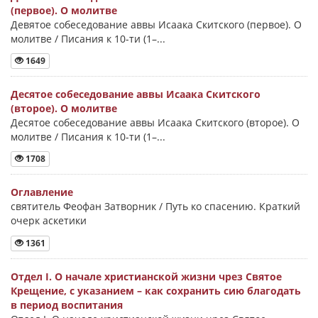
(первое). О молитве
Девятое собеседование аввы Исаака Скитского (первое). О
молитве / Писания к 10-ти (1–...
1649
Десятое собеседование аввы Исаака Скитского
(второе). О молитве
Десятое собеседование аввы Исаака Скитского (второе). О
молитве / Писания к 10-ти (1–...
1708
Оглавление
святитель Феофан Затворник / Путь ко спасению. Краткий
очерк аскетики
1361
Отдел I. О начале христианской жизни чрез Святое
Крещение, с указанием – как сохранить сию благодать
в период воспитания