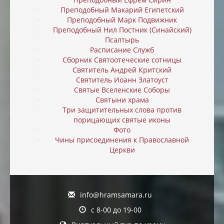
Преподобный Макарий Египетский
Преподобный Марк Подвижник
Преподобный Нил Постник (Синайский)
Псалтырь
Расписание Служб
Сборник Святоотеческие сотницы
Святитель Андрей Критский
Святитель Иоанн Златоуст
Святые Вселенские Соборы
Святыни храма
Три защитительных слова против
порицающих святые иконы
Фото
Чины присоединения к Православной
Церкви
info@hramsamara.ru
с 8-00 до 19-00