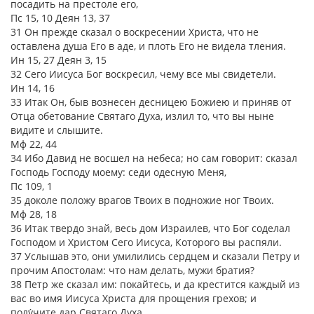
посадить на престоле его,
Пс 15, 10 Деян 13, 37
31 Он прежде сказал о воскресении Христа, что не
оставлена душа Его в аде, и плоть Его не видела тления.
Ин 15, 27 Деян 3, 15
32 Сего Иисуса Бог воскресил, чему все мы свидетели.
Ин 14, 16
33 Итак Он, быв вознесен десницею Божиею и приняв от
Отца обетование Святаго Духа, излил то, что вы ныне
видите и слышите.
Мф 22, 44
34 Ибо Давид не восшел на небеса; но сам говорит: сказал
Господь Господу моему: седи одесную Меня,
Пс 109, 1
35 доколе положу врагов Твоих в подножие ног Твоих.
Мф 28, 18
36 Итак твердо знай, весь дом Израилев, что Бог соделал
Господом и Христом Сего Иисуса, Которого вы распяли.
37 Услышав это, они умилились сердцем и сказали Петру и
прочим Апостолам: что нам делать, мужи братия?
38 Петр же сказал им: покайтесь, и да крестится каждый из
вас во имя Иисуса Христа для прощения грехов; и
полу́чите дар Святаго Духа.