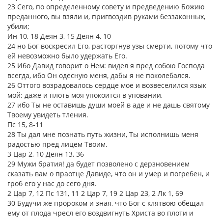
23 Сего, по определенному совету и предведению Божию
преданного, вы взяли и, пригвоздив руками беззаконных,
убили;
Ин 10, 18 Деян 3, 15 Деян 4, 10
24 но Бог воскресил Его, расторгнув узы смерти, потому что
ей невозможно было удержать Его.
25 Ибо Давид говорит о Нем: видел я пред собою Господа
всегда, ибо Он одесную меня, дабы я не поколебался.
26 Оттого возрадовалось сердце мое и возвеселился язык
мой; даже и плоть моя упокоится в уповании,
27 ибо Ты не оставишь души моей в аде и не дашь святому
Твоему увидеть тления.
Пс 15, 8-11
28 Ты дал мне познать путь жизни, Ты исполнишь меня
радостью пред лицем Твоим.
3 Цар 2, 10 Деян 13, 36
29 Мужи братия! да будет позволено с дерзновением
сказать вам о праотце Давиде, что он и умер и погребен, и
гроб его у нас до сего дня.
2 Цар 7, 12 Пс 131, 11 2 Цар 7, 19 2 Цар 23, 2 Лк 1, 69
30 Будучи же пророком и зная, что Бог с клятвою обещал
ему от плода чресл его воздвигнуть Христа во плоти и