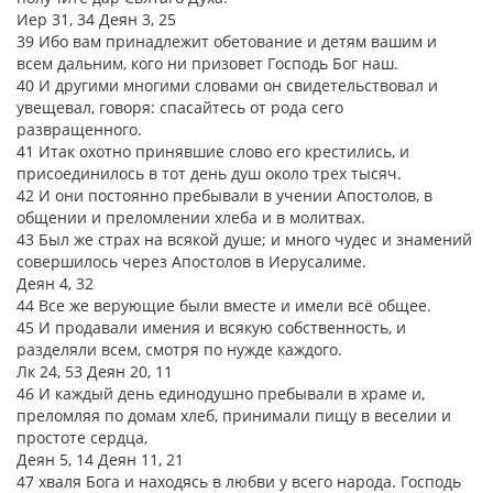
Иер 31, 34 Деян 3, 25
39 Ибо вам принадлежит обетование и детям вашим и
всем дальним, кого ни призовет Господь Бог наш.
40 И другими многими словами он свидетельствовал и
увещевал, говоря: спасайтесь от рода сего
развращенного.
41 Итак охотно принявшие слово его крестились, и
присоединилось в тот день душ около трех тысяч.
42 И они постоянно пребывали в учении Апостолов, в
общении и преломлении хлеба и в молитвах.
43 Был же страх на всякой душе; и много чудес и знамений
совершилось через Апостолов в Иерусалиме.
Деян 4, 32
44 Все же верующие были вместе и имели всё общее.
45 И продавали имения и всякую собственность, и
разделяли всем, смотря по нужде каждого.
Лк 24, 53 Деян 20, 11
46 И каждый день единодушно пребывали в храме и,
преломляя по домам хлеб, принимали пищу в веселии и
простоте сердца,
Деян 5, 14 Деян 11, 21
47 хваля Бога и находясь в любви у всего народа. Господь