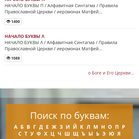
НАЧАЛО БУКВЫ Π / Алфавитная Синтагма / Правила
Православной Церкви / иеромонах Матфей...
1400
НАЧАЛО БУКВЫ Λ
НАЧАЛО БУКВЫ Λ / Алфавитная Синтагма / Правила
Православной Церкви / иеромонах Матфей...
1088
о Боге и Его Церкви...
Поиск по буквам:
А
Б
В
Г
Д
Е
Ж
З
И
Й
К
Л
М
Н
О
П
Р
С
Т
У
Ф
Х
Ц
Ч
Ш
Щ
Ъ
Ы
Ь
Э
Ю
Я