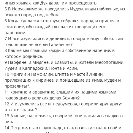
иных языках, как Дух давал им провещевать.
5 В Иерусалиме же находились Иудеи, люди набожные, из
всякого народа под небом.
6 Когда сделался этот шум, собрался народ, и пришел в
смятение, ибо каждый слышал их говорящих его
наречием.
7 И все изумлялись и дивились, говоря между собою: сии
говорящие не все ли Галилеяне?
8 Как же мы слышим каждый собственное наречие, в
котором родились.
9 Парфяне, и Мидяне, и Еламиты, и жители Месопотамии,
Иудеи и Каппадокии, Понта и Асии,
10 Фригии и Памфилии, Египта и частей Ливии,
прилежащих к Киринее, и пришедшие из Рима, Иудеи и
прозелиты*,
11 критяне и аравитяне, слышим их нашими языками
говорящих о великих делах Божиих?
12 И изумлялись все и, недоумевая, говорили друг другу:
что это значит?
13 А иные, насмехаясь, говорили: они напились сладкого
вина.
14 Петр же, став с одиннадцатью, возвысил голос свой и