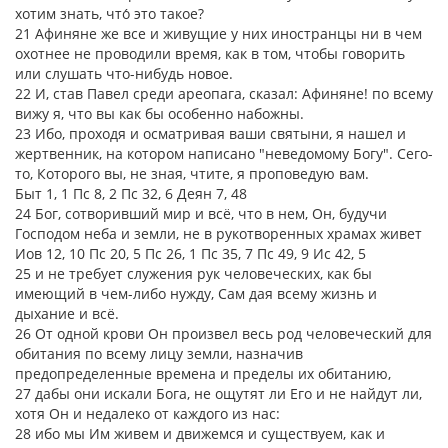
хотим знать, что́ это такое?
21 Афиняне же все и живущие у них иностранцы ни в чем
охотнее не проводили время, как в том, чтобы говорить
или слушать что-нибудь новое.
22 И, став Павел среди ареопага, сказал: Афиняне! по всему
вижу я, что вы как бы особенно набожны.
23 Ибо, проходя и осматривая ваши святыни, я нашел и
жертвенник, на котором написано "неведомому Богу". Сего-
то, Которого вы, не зная, чтите, я проповедую вам.
Быт 1, 1 Пс 8, 2 Пс 32, 6 Деян 7, 48
24 Бог, сотворивший мир и всё, что в нем, Он, будучи
Господом неба и земли, не в рукотворенных храмах живет
Иов 12, 10 Пс 20, 5 Пс 26, 1 Пс 35, 7 Пс 49, 9 Ис 42, 5
25 и не требует служения рук человеческих, как бы
имеющий в чем-либо нужду, Сам дая всему жизнь и
дыхание и всё.
26 От одной крови Он произвел весь род человеческий для
обитания по всему лицу земли, назначив
предопределенные времена и пределы их обитанию,
27 дабы они искали Бога, не ощутят ли Его и не найдут ли,
хотя Он и недалеко от каждого из нас:
28 ибо мы Им живем и движемся и существуем, как и