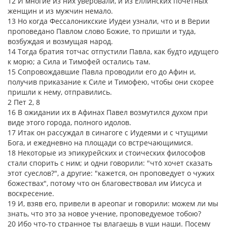
12 И многие из них уверовали, и из Еллинских почетных
женщин и из мужчин немало.
13 Но когда Фессалоникские Иудеи узнали, что и в Верии
проповедано Павлом слово Божие, то пришли и туда,
возбуждая и возмущая народ.
14 Тогда братия тотчас отпустили Павла, как будто идущего
к морю; а Сила и Тимофей остались там.
15 Сопровождавшие Павла проводили его до Афин и,
получив приказание к Силе и Тимофею, чтобы они скорее
пришли к нему, отправились.
2 Пет 2, 8
16 В ожидании их в Афинах Павел возмутился духом при
виде этого города, полного идолов.
17 Итак он рассуждал в синагоге с Иудеями и с чтущими
Бога, и ежедневно на площади со встречающимися.
18 Некоторые из эпикурейских и стоических философов
стали спорить с ним; и одни говорили: "что́ хочет сказать
этот суеслов?", а другие: "кажется, он проповедует о чужих
божествах", потому что он благовествовал им Иисуса и
воскресение.
19 И, взяв его, привели в ареопаг и говорили: можем ли мы
знать, что это за новое учение, проповедуемое тобою?
20 Ибо что-то странное ты влагаешь в уши наши. Посему