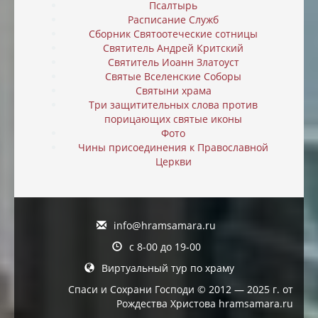
Псалтырь
Расписание Служб
Сборник Святоотеческие сотницы
Святитель Андрей Критский
Святитель Иоанн Златоуст
Святые Вселенские Соборы
Святыни храма
Три защитительных слова против
порицающих святые иконы
Фото
Чины присоединения к Православной
Церкви
info@hramsamara.ru
с 8-00 до 19-00
Виртуальный тур по храму
Спаси и Сохрани Господи © 2012 — 2025 г. от
Рождества Христова hramsamara.ru