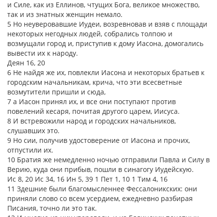
и Силе, как из Еллинов, чтущих Бога, великое множество,
так и из знатных женщин немало.
5 Но неуверовавшие Иудеи, возревновав и взяв с площади
некоторых негодных людей, собрались толпою и
возмущали город и, приступив к дому Иасона, домогались
вывести их к народу.
Деян 16, 20
6 Не найдя же их, повлекли Иасона и некоторых братьев к
городским начальникам, крича, что эти всесветные
возмутители пришли и сюда,
7 а Иасон принял их, и все они поступают против
повелений кесаря, почитая другого царем, Иисуса.
8 И встревожили народ и городских начальников,
слушавших это.
9 Но сии, получив удостоверение от Иасона и прочих,
отпустили их.
10 Братия же немедленно ночью отправили Павла и Силу в
Верию, куда они прибыв, пошли в синагогу Иудейскую.
Ис 8, 20 Ис 34, 16 Ин 5, 39 1 Пет 1, 10 1 Тим 4, 16
11 Здешние были благомысленнее Фессалоникских: они
приняли слово со всем усердием, ежедневно разбирая
Писания, точно ли это так.