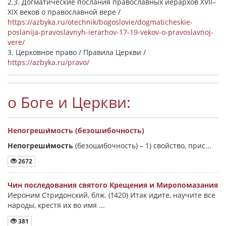
2.3. Догматические послания православных иерархов XVII–
XIX веков о православной вере /
https://azbyka.ru/otechnik/bogoslovie/dogmaticheskie-
poslanija-pravoslavnyh-ierarhov-17-19-vekov-o-pravoslavnoj-
vere/
3. Церковное право / Правила Церкви /
https://azbyka.ru/pravo/
о Боге и Церкви:
Непогреши́мость (безошибочность)
Непогреши́мость
(безошибочность) –
1) свойство, прис...
2672
Чин последования святого Крещения и Миропомазания
Иероним Стридонский, блж. (†420) Итак идите, научите все
народы, крестя их во имя ...
381