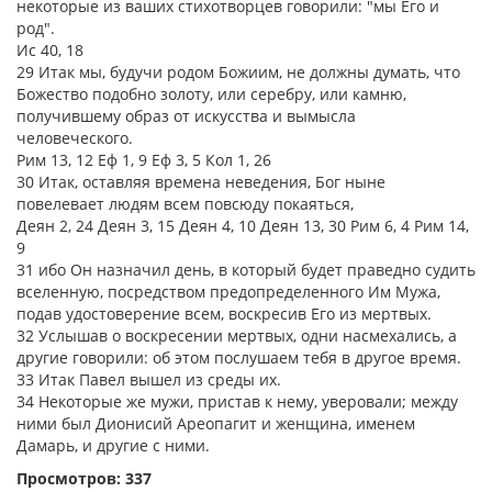
некоторые из ваших стихотворцев говорили: "мы Его и
род".
Ис 40, 18
29 Итак мы, будучи родом Божиим, не должны думать, что
Божество подобно золоту, или серебру, или камню,
получившему образ от искусства и вымысла
человеческого.
Рим 13, 12 Еф 1, 9 Еф 3, 5 Кол 1, 26
30 Итак, оставляя времена неведения, Бог ныне
повелевает людям всем повсюду покаяться,
Деян 2, 24 Деян 3, 15 Деян 4, 10 Деян 13, 30 Рим 6, 4 Рим 14,
9
31 ибо Он назначил день, в который будет праведно судить
вселенную, посредством предопределенного Им Мужа,
подав удостоверение всем, воскресив Его из мертвых.
32 Услышав о воскресении мертвых, одни насмехались, а
другие говорили: об этом послушаем тебя в другое время.
33 Итак Павел вышел из среды их.
34 Некоторые же мужи, пристав к нему, уверовали; между
ними был Дионисий Ареопагит и женщина, именем
Дамарь, и другие с ними.
Просмотров: 337