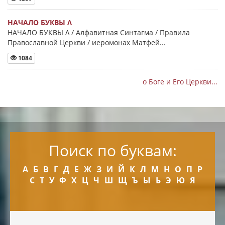
НАЧАЛО БУКВЫ Λ
НАЧАЛО БУКВЫ Λ / Алфавитная Синтагма / Правила
Православной Церкви / иеромонах Матфей...
1084
о Боге и Его Церкви...
Поиск по буквам:
А
Б
В
Г
Д
Е
Ж
З
И
Й
К
Л
М
Н
О
П
Р
С
Т
У
Ф
Х
Ц
Ч
Ш
Щ
Ъ
Ы
Ь
Э
Ю
Я