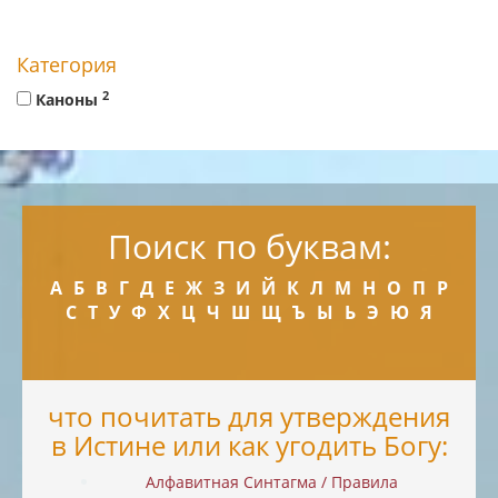
Категория
2
Каноны
Поиск по буквам:
А
Б
В
Г
Д
Е
Ж
З
И
Й
К
Л
М
Н
О
П
Р
С
Т
У
Ф
Х
Ц
Ч
Ш
Щ
Ъ
Ы
Ь
Э
Ю
Я
что почитать для утверждения
в Истине или как угодить Богу:
Алфавитная Синтагма / Правила