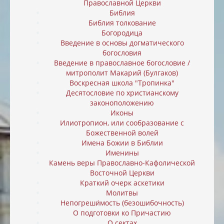
Православной Церкви
Библия
Библия толкование
Богородица
Введение в основы догматического
богословия
Введение в православное богословие /
митрополит Макарий (Булгаков)
Воскресная школа "Тропинка"
Десятословие по христианскому
законоположению
Иконы
Илиотропион, или cообразование с
Божественной волей
Имена Божии в Библии
Именины
Камень веры Православно-Кафолической
Восточной Церкви
Краткий очерк аскетики
Молитвы
Непогреши́мость (безошибочность)
О подготовки ко Причастию
О сектах