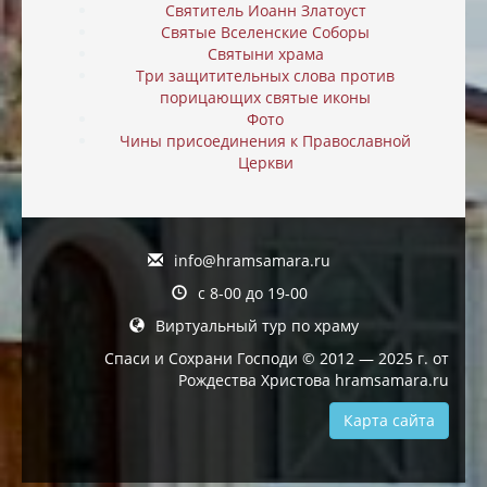
Святитель Иоанн Златоуст
Святые Вселенские Соборы
Святыни храма
Три защитительных слова против
порицающих святые иконы
Фото
Чины присоединения к Православной
Церкви
info@hramsamara.ru
с 8-00 до 19-00
Виртуальный тур по храму
Спаси и Сохрани Господи © 2012 — 2025 г. от
Рождества Христова hramsamara.ru
Карта сайта