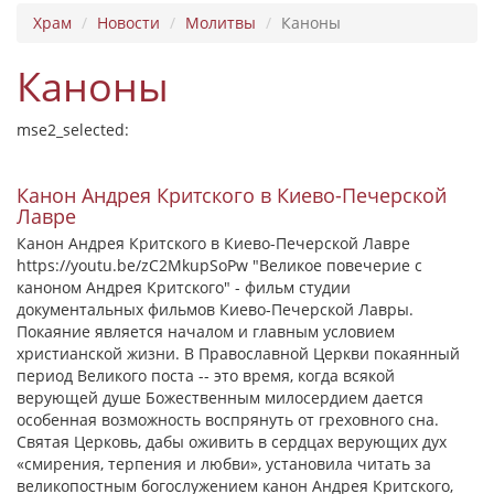
Храм
Новости
Молитвы
Каноны
Каноны
mse2_selected:
Канон Андрея Критского в Киево-Печерской
Лавре
Канон Андрея Критского в Киево-Печерской Лавре
https://youtu.be/zC2MkupSoPw "Великое повечерие с
каноном Андрея Критского" - фильм студии
документальных фильмов Киево-Печерской Лавры.
Покаяние является началом и главным условием
христианской жизни. В Православной Церкви покаянный
период Великого поста -- это время, когда всякой
верующей душе Божественным милосердием дается
особенная возможность воспрянуть от греховного сна.
Святая Церковь, дабы оживить в сердцах верующих дух
«смирения, терпения и любви», установила читать за
великопостным богослужением канон Андрея Критского,