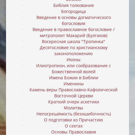
Библия толкование
Богородица
Введение в основы догматического
богословия
Введение в православное богословие /
митрополит Макарий (Булгаков)
Воскресная школа "Тропинка"
Десятословие по христианскому
законоположению
Иконы
Илиотропион, или cообразование с
Божественной волей
Имена Божии в Библии
Именины
Камень веры Православно-Кафолической
Восточной Церкви
Краткий очерк аскетики
Молитвы
Непогреши́мость (безошибочность)
О подготовки ко Причастию
О сектах
Основы Православия