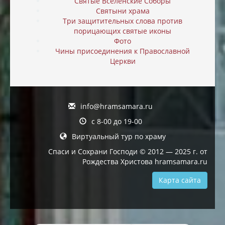
Святые Вселенские Соборы
Святыни храма
Три защитительных слова против
порицающих святые иконы
Фото
Чины присоединения к Православной
Церкви
info@hramsamara.ru
с 8-00 до 19-00
Виртуальный тур по храму
Спаси и Сохрани Господи © 2012 — 2025 г. от
Рождества Христова hramsamara.ru
Карта сайта