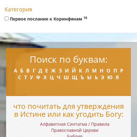
Категория
16
Первое послание к Коринфянам
Поиск по буквам:
А
Б
В
Г
Д
Е
Ж
З
И
Й
К
Л
М
Н
О
П
Р
С
Т
У
Ф
Х
Ц
Ч
Ш
Щ
Ъ
Ы
Ь
Э
Ю
Я
что почитать для утверждения
в Истине или как угодить Богу:
Алфавитная Синтагма / Правила
Православной Церкви
Библия